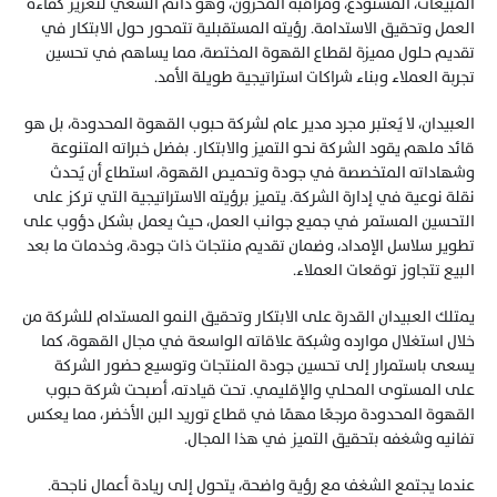
المبيعات، المستودع، ومراقبة المخزون، وهو دائم السعي لتعزيز كفاءة 
العمل وتحقيق الاستدامة. رؤيته المستقبلية تتمحور حول الابتكار في 
تقديم حلول مميزة لقطاع القهوة المختصة، مما يساهم في تحسين 
تجربة العملاء وبناء شراكات استراتيجية طويلة الأمد.
العبيدان، لا يُعتبر مجرد مدير عام لشركة حبوب القهوة المحدودة، بل هو 
قائد ملهم يقود الشركة نحو التميز والابتكار. بفضل خبراته المتنوعة 
وشهاداته المتخصصة في جودة وتحميص القهوة، استطاع أن يُحدث 
نقلة نوعية في إدارة الشركة. يتميز برؤيته الاستراتيجية التي تركز على 
التحسين المستمر في جميع جوانب العمل، حيث يعمل بشكل دؤوب على 
تطوير سلاسل الإمداد، وضمان تقديم منتجات ذات جودة، وخدمات ما بعد 
البيع تتجاوز توقعات العملاء.
يمتلك العبيدان القدرة على الابتكار وتحقيق النمو المستدام للشركة من 
خلال استغلال موارده وشبكة علاقاته الواسعة في مجال القهوة، كما 
يسعى باستمرار إلى تحسين جودة المنتجات وتوسيع حضور الشركة 
على المستوى المحلي والإقليمي. تحت قيادته، أصبحت شركة حبوب 
القهوة المحدودة مرجعًا مهمًا في قطاع توريد البن الأخضر، مما يعكس 
تفانيه وشغفه بتحقيق التميز في هذا المجال.
عندما يجتمع الشغف مع رؤية واضحة، يتحول إلى ريادة أعمال ناجحة. 