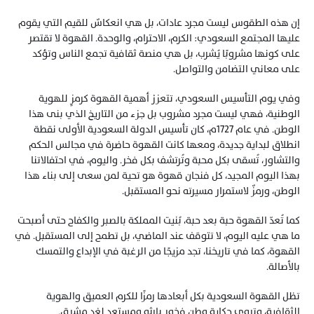
إن هذه الطقوس ليست مجرد عادات، بل هي انعكاسٌ للقيم التي يقوم 
عليها المجتمع السعودي: الكرم، الاحترام، والوحدة. القهوة لا تقتصر 
على كونها مشروبًا يُشرب، بل هي منصة ثقافية تجمع الناس وتؤكد 
على معاني التضامن والتواصل.
وفي يوم التأسيس السعودي، تتعزز أهمية القهوة كرمزٍ للهوية 
الوطنية، فهي ليست مجرد مشروب بل جزء من التاريخ الذي بنى هذا 
الوطن. في عام 1727م، كان تأسيس الدولة السعودية الأولى نقطة 
انطلاق لبداية جديدة، ومعها كانت القهوة حاضرة في مجالس الحكم 
والتشاور، تُسقى بكل محبة وتُرتشف بكل فخر. واليوم، في احتفالاتنا 
بهذا اليوم المجيد، كل فنجان قهوة هو تحية لمن سعى إلى بناء هذا 
الوطن، ورمزٌ لاستمرار مسيرته نحو المستقبل.
كما تُعدّ القهوة حبة بعد حبة، بُنيت المملكة بالصبر والكفاح حتى أصبحت 
ما هي عليه اليوم، لا تتوقف عند الماضي، بل تطمح إلى المستقبل. في 
القهوة، كما في تاريخنا، تجد مزيجًا من الرغبة في الإبداع والتمسك 
بالأصالة.
تظل القهوة السعودية بكل أبعادها رمزًا للكرم العميق والهوية 
الثقافية، وتروي حكاية وطنٍ فخورٍ بإرثه ومستعد لغدٍ مشرق.