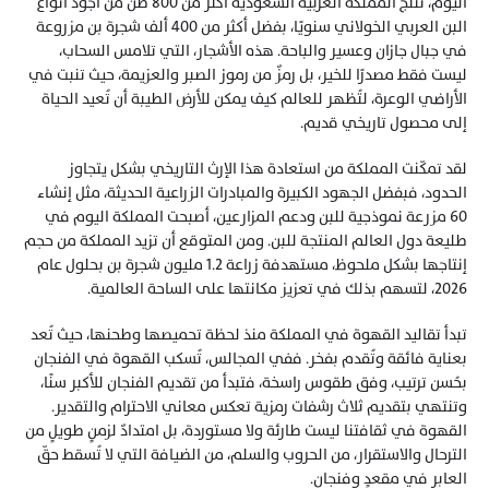
اليوم، تُنتج المملكة العربية السعودية أكثر من 800 طن من أجود أنواع 
البن العربي الخولاني سنويًا، بفضل أكثر من 400 ألف شجرة بن مزروعة 
في جبال جازان وعسير والباحة. هذه الأشجار، التي تلامس السحاب، 
ليست فقط مصدرًا للخير، بل رمزٌ من رموز الصبر والعزيمة، حيث تنبت في 
الأراضي الوعرة، لتُظهر للعالم كيف يمكن للأرض الطيبة أن تُعيد الحياة 
إلى محصول تاريخي قديم.
لقد تمكّنت المملكة من استعادة هذا الإرث التاريخي بشكل يتجاوز 
الحدود، فبفضل الجهود الكبيرة والمبادرات الزراعية الحديثة، مثل إنشاء 
60 مزرعة نموذجية للبن ودعم المزارعين، أصبحت المملكة اليوم في 
طليعة دول العالم المنتجة للبن. ومن المتوقع أن تزيد المملكة من حجم 
إنتاجها بشكل ملحوظ، مستهدفة زراعة 1.2 مليون شجرة بن بحلول عام 
2026، لتسهم بذلك في تعزيز مكانتها على الساحة العالمية.
تبدأ تقاليد القهوة في المملكة منذ لحظة تحميصها وطحنها، حيث تُعد 
بعناية فائقة وتُقدم بفخر. ففي المجالس، تُسكب القهوة في الفنجان 
بحُسن ترتيب، وفق طقوس راسخة، فتبدأ من تقديم الفنجان للأكبر سنًا، 
وتنتهي بتقديم ثلاث رشفات رمزية تعكس معاني الاحترام والتقدير. 
القهوة في ثقافتنا ليست طارئة ولا مستوردة، بل امتدادٌ لزمنٍ طويلٍ من 
الترحال والاستقرار، من الحروب والسلم، من الضيافة التي لا تُسقط حقّ 
العابر في مقعدٍ وفنجان.