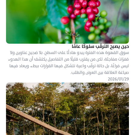
حين يصبح الترقّب سلوكًا عامًا
سوق القهوة هذه الفترة يبدو هادئًا على السطح، بلا ضجيج عناوين ولا 
قفزات مفاجئة، لكن من يقترب قليلًا من التفاصيل يكتشف أن هذا الهدوء 
ليس فراغًا، بل حالة ترقّب واعية تتشكل فيها القرارات ببطء، ويعاد فيها 
صياغة العلاقة بين العرض والطلب.
٢٩‏/٠١‏/٢٠٢٦