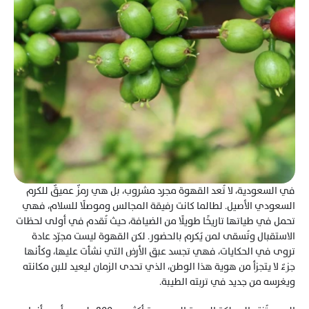
في السعودية، لا تُعد القهوة مجرد مشروب، بل هي رمزٌ عميقٌ للكرم 
السعودي الأصيل. لطالما كانت رفيقة المجالس وموصلًا للسلام، فهي 
تحمل في طياتها تاريخًا طويلًا من الضيافة، حيث تُقدم في أولى لحظات 
الاستقبال وتُسقى لمن يُكرم بالحضور. لكن القهوة ليست مجرّد عادة 
تروى في الحكايات، فهي تجسد عبق الأرض التي نشأت عليها، وكأنها 
جزءٌ لا يتجزأ من هوية هذا الوطن، الذي تحدى الزمان ليعيد للبن مكانته 
ويغرسه من جديد في تربته الطيبة.