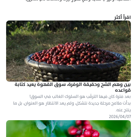
اقرأ أكثر
بين وهم الشح وحقيقة الوفرة، سوق القهوة يعيد كتابة 
قواعده
بدأت ملامح مرحلة جديدة تتشكل، ولم يعد الانتظار هو العنوان، بل ما 
ينتج عنه.
٠٧‏/٠٤‏/٢٠٢٦