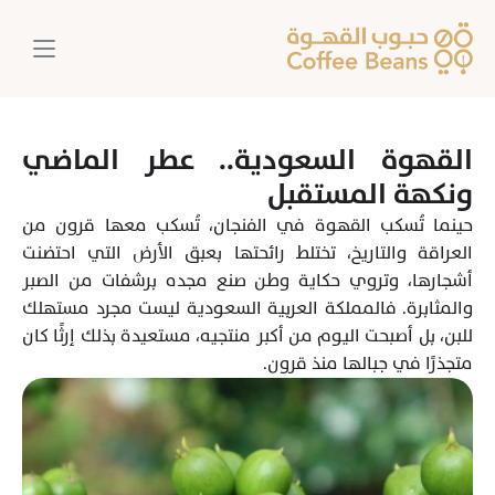
القهوة السعودية.. عطر الماضي 
ونكهة المستقبل
حينما تُسكب القهوة في الفنجان، تُسكب معها قرون من 
العراقة والتاريخ، تختلط رائحتها بعبق الأرض التي احتضنت 
أشجارها، وتروي حكاية وطن صنع مجده برشفات من الصبر 
والمثابرة. فالمملكة العربية السعودية ليست مجرد مستهلك 
للبن، بل أصبحت اليوم من أكبر منتجيه، مستعيدة بذلك إرثًا كان 
متجذرًا في جبالها منذ قرون.
