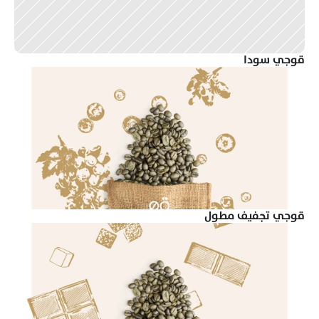
قوجي سودا
قوجي تجفيف مطول