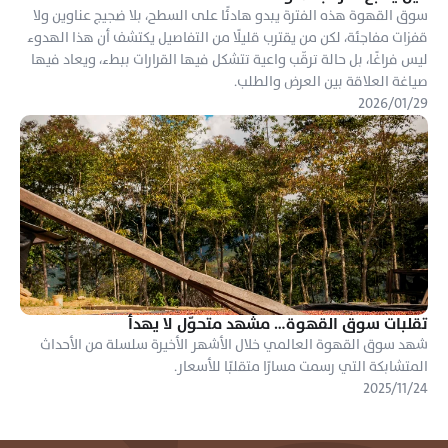
سوق القهوة هذه الفترة يبدو هادئًا على السطح، بلا ضجيج عناوين ولا 
قفزات مفاجئة، لكن من يقترب قليلًا من التفاصيل يكتشف أن هذا الهدوء 
ليس فراغًا، بل حالة ترقّب واعية تتشكل فيها القرارات ببطء، ويعاد فيها 
صياغة العلاقة بين العرض والطلب.
٢٩‏/٠١‏/٢٠٢٦
تقلبات سوق القهوة… مشهد متحوّل لا يهدأ
شهد سوق القهوة العالمي خلال الأشهر الأخيرة سلسلة من الأحداث 
المتشابكة التي رسمت مسارًا متقلبًا للأسعار.
٢٤‏/١١‏/٢٠٢٥