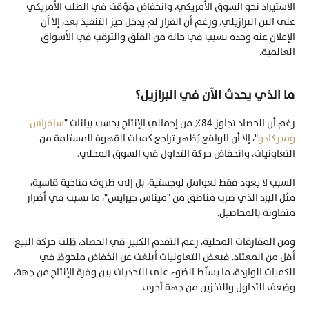
الاستيراد نحو السوق الأمريكي، وانخفاض مؤقت في الطلب الأمريكي 
على البن البرازيلي. ورغم أن القرار لم يدخل حيز التنفيذ بعد، إلا أن 
الإعلان عنه وحده تسبب في حالة من القلق والترقب في الأسواق 
العالمية.
ما الذي يحدث الآن في البرازيل؟
رغم أن الحصاد تجاوز 84٪ من إجمالي الإنتاج بحسب بيانات "
سافراس 
وميركادو
"، إلا أن الواقع يُظهر تراجع كميات القهوة المستلمة من 
التعاونيات، وانخفاض حركة التداول في السوق المحلي.
السبب لا يعود فقط لعوامل لوجستية، بل إلى ظروف مناخية قاسية، 
مثل البَرَد الذي ضرب مناطق من "ميناس جيرايس"، ما تسبب في أضرار 
متفاوتة بالمحاصيل.
ومن المفارقات المحلية، رغم التقدم الكبير في الحصاد، ظلت حركة البيع 
أقل من المعتاد. فبعض التعاونيات أبلغت عن انخفاض ملحوظ في 
الكميات الواردة، ما يسلّط الضوء على التحديات بين وفرة الإنتاج من جهة، 
وضعف التداول والتخزين من جهة أخرى.