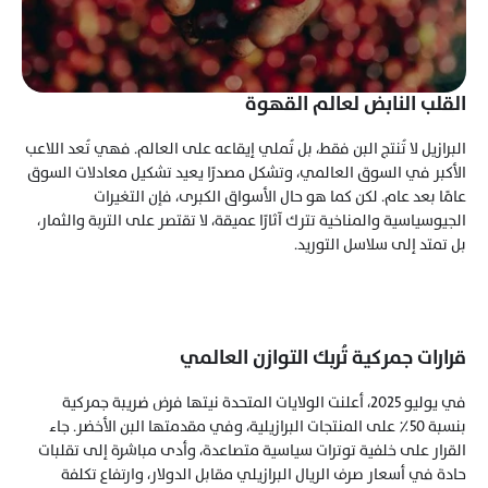
القلب النابض لعالم القهوة
البرازيل لا تُنتج البن فقط، بل تُملي إيقاعه على العالم. فهي تُعد اللاعب 
الأكبر في السوق العالمي، وتشكل مصدرًا يعيد تشكيل معادلات السوق 
عامًا بعد عام. لكن كما هو حال الأسواق الكبرى، فإن التغيرات 
الجيوسياسية والمناخية تترك آثارًا عميقة، لا تقتصر على التربة والثمار، 
بل تمتد إلى سلاسل التوريد.
قرارات جمركية تُربك التوازن العالمي
في يوليو 2025، أعلنت الولايات المتحدة نيتها فرض ضريبة جمركية 
بنسبة 50٪ على المنتجات البرازيلية، وفي مقدمتها البن الأخضر. جاء 
القرار على خلفية توترات سياسية متصاعدة، وأدى مباشرة إلى تقلبات 
حادة في أسعار صرف الريال البرازيلي مقابل الدولار، وارتفاع تكلفة 