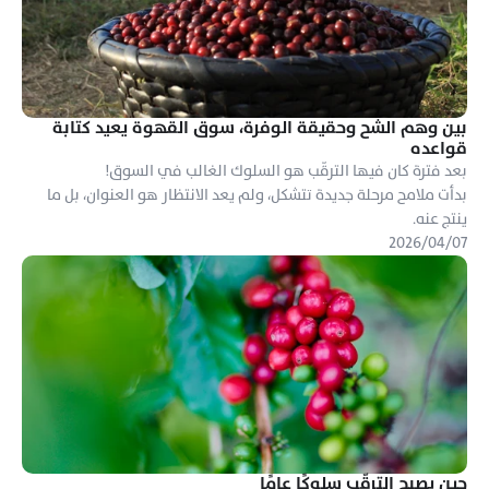
بين وهم الشح وحقيقة الوفرة، سوق القهوة يعيد كتابة 
قواعده
بدأت ملامح مرحلة جديدة تتشكل، ولم يعد الانتظار هو العنوان، بل ما 
ينتج عنه.
٠٧‏/٠٤‏/٢٠٢٦
حين يصبح الترقّب سلوكًا عامًا