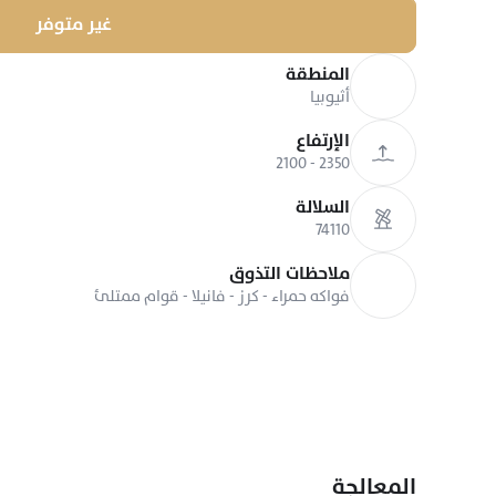
غير متوفر
المنطقة
أثيوبيا
الإرتفاع
2350 - 2100
السلالة
74110
ملاحظات التذوق
فواكه حمراء - كرز - فانيلا - قوام ممتلئ
المعالجة