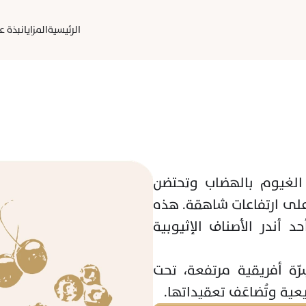
الرئيسية
المزايا
نبذة عن
في أعالي جبال أورغا ووريدا، حيث تلتقي الغيوم بالهضاب وتحتضن 
الأرض شجيرات القهوة، تنبت حبوب مورا مورا على ارتفاعات شاهقة. هذه 
الحقول البكر، المغمورة برذاذ الفجر، تنتج أحد أندر الأصناف الإثيوبية 
تمر الحبوب بعملية تجفيف دقيقة على أسِرّة أفريقية مرتفعة، تحت 
عية وتُضاعَف تعقيداتها.