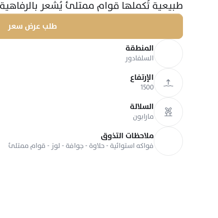
طبيعية تُكملها قوام ممتلئ يُشعر بالرفاهي
طلب عرض سعر
المنطقة
السلفادور
الإرتفاع
1500
السلالة
مارابون
ملاحظات التذوق
فواكه استوائية - حلاوة - جوافة - لوز - قوام ممتلئ 