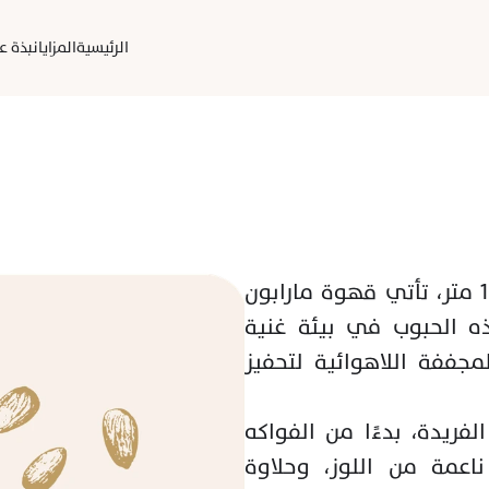
الرئيسية
المزايا
نبذة عن
من مرتفعات تيكابا الخلابة، وعلى ارتفاع 1500 متر، تأتي قهوة مارابون 
التي تجمع بين الابتكار والطبيعة. تنمو هذه الحبوب في بيئة غنية 
وخصبة، حيث يتم تطبيق تقنية المعالجة المجففة اللاهوائية لتحفيز 
تتميز مارابون بمزيج استثنائي من النكهات الفريدة، بدءًا من الفواكه 
الاستوائية والجوافة، وصولًا إلى لمسات ناعمة من اللوز، وحلاوة 