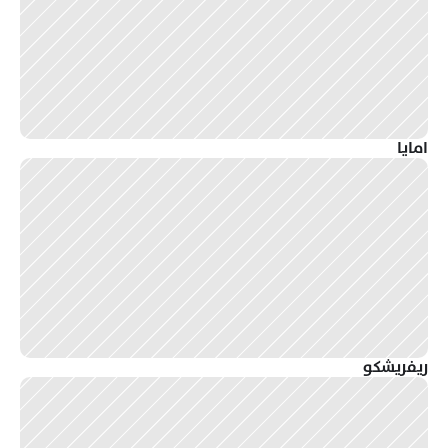
امايا
ريفريشكو 