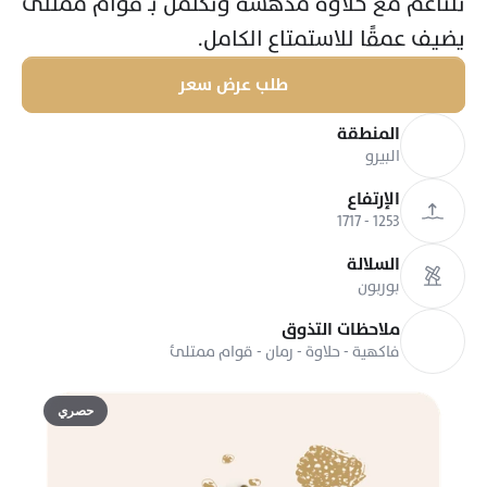
تتناغم مع حلاوة مدهشة وتكتمل بـ قوام ممتلئ 
يضيف عمقًا للاستمتاع الكامل.
طلب عرض سعر
المنطقة
البيرو
الإرتفاع
1253 - 1717
السلالة
بوربون
ملاحظات التذوق
فاكهية - حلاوة - رمان - قوام ممتلئ 
حصري