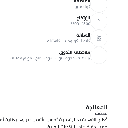
المنطقة
كولومببيا
الإرتفاع
1800 - 2200
السلالة
كاتورا - كولومبيا - كاستيلو
ملاحظات التذوق
فاكهية - حلاوة - توت اسود - تفاح - قوام ممتلئ
المعالجة
مجفف