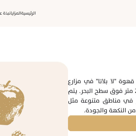
الرئيسية
المزايا
نبذة عن
في قلب جبال هويلا، كولومبيا، تنمو حبوب قهوة "لا بلاتا" في مزارع 
صغيرة على ارتفاعات تتراوح بين 1800 و 2200 متر فوق سطح البحر. يتم 
جمع حبوب الكرز الطازجة من مزارعين صغار في مناطق متنوعة مثل 
ة من النكهة والجودة.