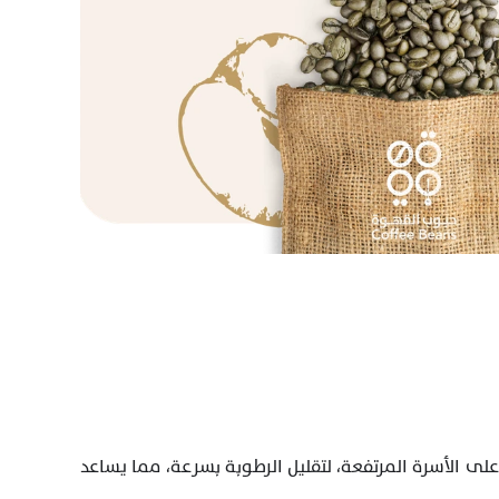
تُعالج القهوة بعناية، حيث تُغسل وتُفصل حبوبها بعناية ثم تُترك لتتخمر لمدة 24 إلى 36 ساعة في خزانات كبيرة. بعدها، تُجفف على الأسرة المرتفعة، لتقليل الرطوبة بسرعة، مما يساعد 