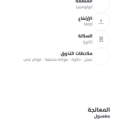
المنطقة
كولومببيا
الإرتفاع
1400
السلالة
كاتورا
ملاحظات التذوق
عسل - حلاوة - فواكه مجففة - قوام غني
المعالجة
مغسول