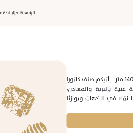
الرئيسية
المزايا
نبذة عن
من أعالي أنتيوكيا الكولومبية وعلى ارتفاع 1400 متر، يأتيكم صنف كاتورا 
كيروسو. تُزرع هذه الحبوب بعناية في بيئة غنية بالتربة والمعادن، 
وتعالج بطريقة الغسل التقليدية، مما يمنحها نقاءً في النكهات وتوازنًا 