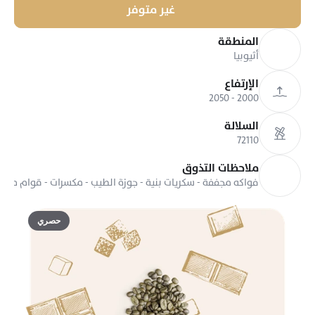
غير متوفر
المنطقة
أثيوبيا
الإرتفاع
2000 - 2050
السلالة
72110
ملاحظات التذوق
فواكه مجففة - سكريات بنية - جوزة الطيب - مكسرات - قوام معت
حصري