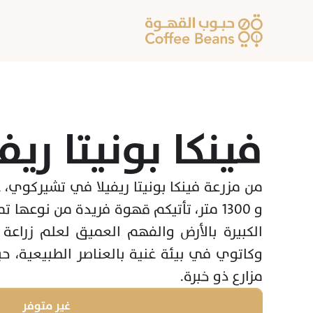
فينكا بونيتا ريفي
مزارع ذو خبرة.
غير متوفر