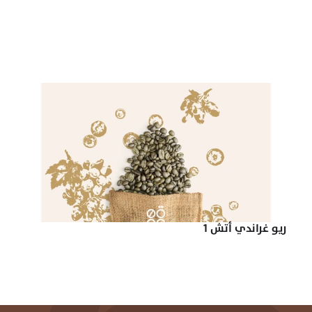
ريو غراندي أتش 1