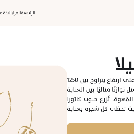
الرئيسية
المزايا
نبذة عن
لا
من مزرعة فينكا بونيتا ريفيلا في تشيركوي، على ارتفاع يتراوح بين 1250 
و 1300 متر، تأتيكم قهوة فريدة من نوعها تمثل توازنًا مثاليًا بين العناية 
الكبيرة بالأرض والفهم العميق لعلم زراعة القهوة. تُزرع حبوب كاتورا 
وكاتوي في بيئة غنية بالعناصر الطبيعية، حيث تحظى كل شجرة بعناية 