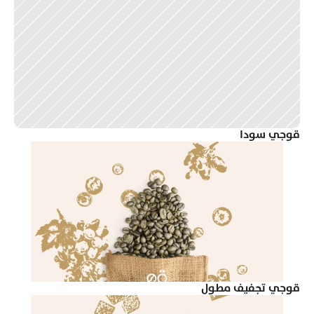
قوجي سودا
قوجي تجفيف مطول