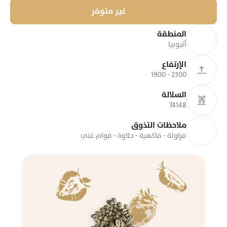
غير متوفر
المنطقة
أثيوبيا
الإرتفاع
2300 - 1900
السلالة
74148
ملاحظات التذوق
فراولة - فاكهية - حلاوة - قوام غني