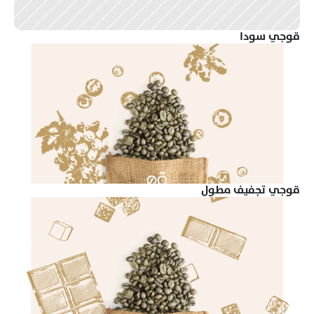
قوجي سودا
قوجي تجفيف مطول