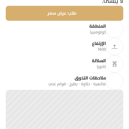
لا يُنسى.
طلب عرض سعر
المنطقة
كولومببيا
الإرتفاع
1400
السلالة
كاتورا
ملاحظات التذوق
فاكهية - حلاوة - بطيخ - قوام غني