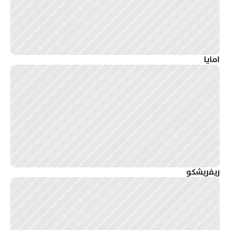
امايا
ريفريشكو 