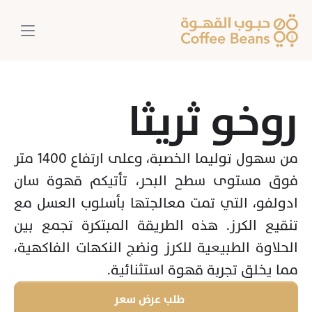
روخو ثريثا
من سهول توليما الخصبة، وعلى ارتفاع 1400 متر 
فوق مستوى سطح البحر، تأتيكم قهوة سان 
ادولفو، التي تمت معالجتها بأسلوب العسل مع 
تنقيع الكرز. هذه الطريقة المبتكرة تجمع بين 
الحلاوة الطبيعية للكرز ونضج النكهات الفاكهية، 
مما يخلق تجربة قهوة استثنائية.

طلب عرض سعر