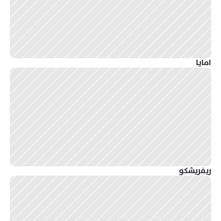
امايا
ريفريشكو 