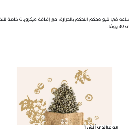
ريو غراندي أتش 1