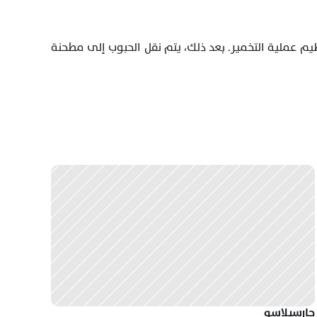
تُخمر حبوب القهوة في براميل محكمة الإغلاق لمدة 96 ساعة في قبو محكم التحكم بالحرارة، مع إضافة ميكروبات خاصة لتنظيم عملية التخمير. بعد ذلك، يتم نقل الحبوب إلى مطحنة 
جارسيلاسو