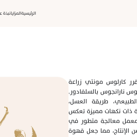
الرئيسية
المزايا
نبذة عن
بدأت مزرعة نيكوليا في عام 2017 عندما قرر كارلوس مونتي زراعة 
خمسة أنواع مميزة من القهوة في منطقة لوس نارانجوس بالسلفادور. 
باستخدام تقنيات مبتكرة مثل التجفيف الطبيعي، طريقة العسل، 
والتخمير الخاص، نجح كارلوس في إنتاج قهوة ذات نكهات مميزة تعكس 
خصوبة التربة البركانية في المنطقة. أنشأ معمل معالجة متطور في 
المزرعة لضمان أعلى جودة في كل مرحلة من الإنتاج، مما جعل قهوة 