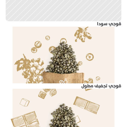
قوجي سودا
قوجي تجفيف مطول