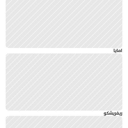
امايا
ريفريشكو 