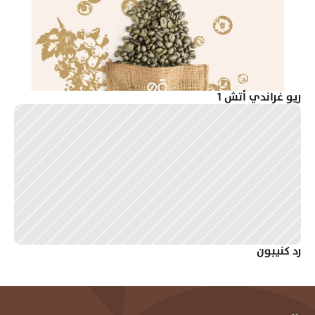
ريو غراندي أتش 1
رد كنيبون