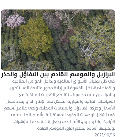
البرازيل والموسم القادم بين التفاؤل والحذر
في ظل تقلبات الأسواق العالمية وتداخل العوامل المناخية 
والاقتصادية، تظل القهوة البرازيلية محور متابعة المستثمرين 
والمزارعين على حد سواء. تتقاطع التغيرات المناخية مع 
السياسات المالية والتجارية، لتشكل معًا الإطار الذي يحدد مسار 
الأسعار وحركة الصادرات والمبيعات المحلية، وهي عناصر تُسهم 
في تشكيل توجهات العقود المستقبلية وأنماط الطلب على 
الأرابيكا والكونيلون، الأمر الذي يجعل قراءة هذه المؤشرات 
وتحليلها أساسًا لفهم آفاق الموسم القادم.
١٦‏/١٠‏/٢٠٢٥