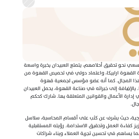
هذا الشغف هو القوة الدافعة التي تُشعل الإبداع وتُحفز الأفراد على السعي نحو تحقيق أحلامهم، يتمتع العبيدان بخبرة واسعة 
وإنجازات بارزة في مجال صناعة القهوة. حصل على شهادة مقيم جودة القهوة ارابيكا، واعتماد دولي في تحميص القهوة من 
معهد جودة القهوة، والذي يُعد من أعلى الشهادات المتخصصة في هذا المجال. كما أنه عضو مؤسس لجمعية قهوة 
السعودية، ولديه دور محوري في تطوير قطاع القهوة محليًا وإقليميًا. بالإضافة إلى خبراته في صناعة القهوة، يحمل العبيدان 
ماجستير في القانون من الولايات المتحدة، مما يمنحه نظرة شاملة في إدارة الأعمال والقوانين المتعلقة بها. شارك كحكم 
ال.
تحت قيادته، تشهد الشركة تطورًا ملحوظًا في العمليات الداخلية والخارجية، حيث يشرف عن كثب على أقسام المحاسبة، سلاسل 
الإمداد، المبيعات، المستودع، ومراقبة المخزون، وهو دائم السعي لتعزيز كفاءة العمل وتحقيق الاستدامة. رؤيته المستقبلية 
تتمحور حول الابتكار في تقديم حلول مميزة لقطاع القهوة المختصة، مما يساهم في تحسين تجربة العملاء وبناء شراكات 