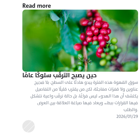
Read more
حين يصبح الترقّب سلوكًا عامًا
سوق القهوة هذه الفترة يبدو هادئًا على السطح، بلا ضجيج 
عناوين ولا قفزات مفاجئة، لكن من يقترب قليلًا من التفاصيل 
يكتشف أن هذا الهدوء ليس فراغًا، بل حالة ترقّب واعية تتشكل 
فيها القرارات ببطء، ويعاد فيها صياغة العلاقة بين العرض 
والطلب.
٢٩‏/٠١‏/٢٠٢٦