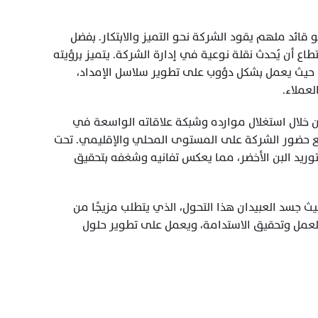
العبيدان، لا يُعتبر مجرد مدير عام لشركة حبوب القهوة المحدودة، بل هو قائد ملهم يقود الشركة نحو التميز والابتكار. بفضل 
خبراته المتنوعة وشهاداته المتخصصة في جودة وتحميص القهوة، استطاع أن يُحدث نقلة نوعية في إدارة الشركة. يتميز برؤيته 
الاستراتيجية التي تركز على التحسين المستمر في جميع جوانب العمل، حيث يعمل بشكل دؤوب على تطوير سلاسل الإمداد، 
عملاء.
يمتلك العبيدان القدرة على الابتكار وتحقيق النمو المستدام للشركة من خلال استغلال موارده وشبكة علاقاته الواسعة في 
مجال القهوة، كما يسعى باستمرار إلى تحسين جودة المنتجات وتوسيع حضور الشركة على المستوى المحلي والإقليمي. تحت 
قيادته، أصبحت شركة حبوب القهوة المحدودة مرجعًا مهمًا في قطاع توريد البن الأخضر، مما يعكس تفانيه وشغفه بتحقيق 
عندما يجتمع الشغف مع رؤية واضحة، يتحول إلى ريادة أعمال ناجحة. حيث جسد العبيدان هذا التحول، الذي يتطلب مزيجًا من 
الالتزام، والاجتهاد، والتعلم المستمر، فهو يسعى دائمًا لتعزيز كفاءة العمل وتحقيق الاستدامة، ويعمل على تطوير حلول 