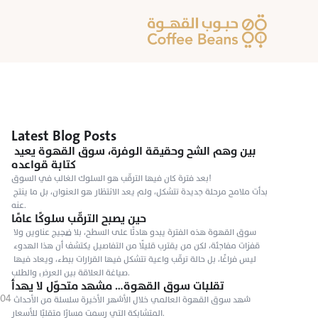
Latest Blog Posts
بين وهم الشح وحقيقة الوفرة، سوق القهوة يعيد 
كتابة قواعده
بعد فترة كان فيها الترقّب هو السلوك الغالب في السوق!

بدأت ملامح مرحلة جديدة تتشكل، ولم يعد الانتظار هو العنوان، بل ما ينتج 
عنه.
حين يصبح الترقّب سلوكًا عامًا
سوق القهوة هذه الفترة يبدو هادئًا على السطح، بلا ضجيج عناوين ولا 
قفزات مفاجئة، لكن من يقترب قليلًا من التفاصيل يكتشف أن هذا الهدوء 
ليس فراغًا، بل حالة ترقّب واعية تتشكل فيها القرارات ببطء، ويعاد فيها 
صياغة العلاقة بين العرض والطلب.
تقلبات سوق القهوة… مشهد متحوّل لا يهدأ
٠٤‏/١١‏/٢٠٢٤
شهد سوق القهوة العالمي خلال الأشهر الأخيرة سلسلة من الأحداث 
المتشابكة التي رسمت مسارًا متقلبًا للأسعار.