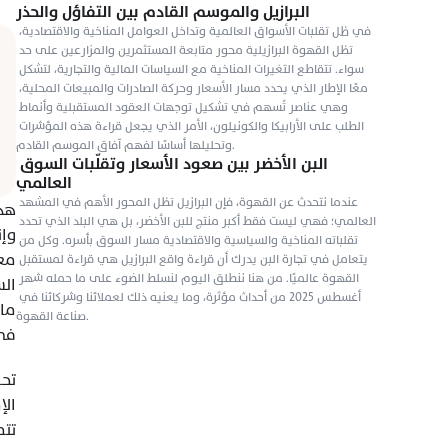
البرازيل والموسم القادم بين التفاؤل والحذر
في ظل تقلبات الأسواق العالمية وتداخل العوامل المناخية والاقتصادية، 
تظل القهوة البرازيلية محور متابعة المستثمرين والمزارعين على حد 
سواء. تتقاطع التغيرات المناخية مع السياسات المالية والتجارية، لتشكل 
معًا الإطار الذي يحدد مسار الأسعار وحركة الصادرات والمبيعات المحلية، 
وهي عناصر تُسهم في تشكيل توجهات العقود المستقبلية وأنماط 
الطلب على الأرابيكا والكونيلون، الأمر الذي يجعل قراءة هذه المؤشرات 
وتحليلها أساسًا لفهم آفاق الموسم القادم.
البن الأخضر بين صعود الأسعار وتقلّبات السوق 
العالمي
عندما نتحدث عن القهوة، فإن البرازيل تظل المحور الأهم في المشهد 
العالمي؛ فهي ليست فقط أكبر منتج للبن الأخضر، بل هي البلد الذي تحدد 
تقلباته المناخية والسياسية والاقتصادية مسار السوق بأسره. وكل من 
يتعامل في تجارة البن يدرك أن قراءة واقع البرازيل هي قراءة لمستقبل 
القهوة عالميًا. من هنا ننطلق اليوم لنسلط الضوء على ما حمله شهر 
أغسطس 2025 من أحداث مؤثرة، وما يعنيه ذلك لعملائنا وشركائنا في 
صناعة القهوة.
في 