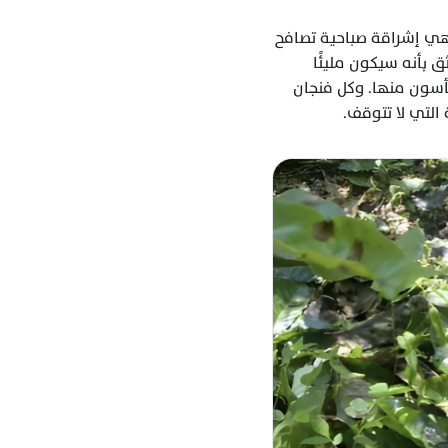
ولكن، على الرغم من كل شيء، تبقى القهوة رمزًا للصمود، لا يذبل مهما عصفت به العواصف. هي إشراقة صباحية تصافح 
الشفاه، وتحيي فينا الإيمان بأن بعد كل عاصفة، هناك فصلٌ جديد. فصلٌ لا نعرف تفاصيله، ولكننا نثق بأنه سيكون مليئًا 
بالأمل. فالمزارعون، مهما كانت الظروف قاسية، يبقون يقاومون، ويزرعون الحلم في تربة لا ييأسون منها. وكل فنجان 
لتي لا تتوقف.