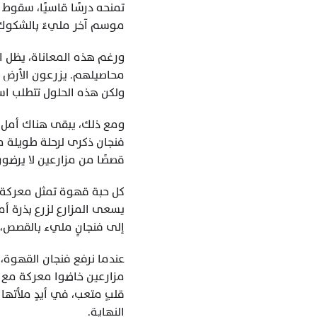
موسم آخر مليءٌ بالشكوك
ولكن هذه الحلول تتطلب است
قصصًا من مزارعين لا يرضون
إلى فنجانٍ مليء بالقصص، ه
النهاية.