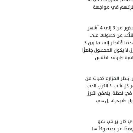
تبدو نعمة للمزارعين في البداية، تتحول بسرعة إلى مشكلة تقلب حساباتهم رأسًا على عقب، وتتركهم في مواجهة 
تبدأ القصة من لحظة الزراعة نفسها، يبدأ المزارع بزراعة بذور القهوة في المشاتل، حيث تحتاج البذور من 3 إلى 4 أشهر 
لتصبح شتلات صغيرة، هذه الشتلات تحتاج إلى رعاية دقيقة خلال هذه الفترة من الري المنتظم والتأكد من حصولها على 
الضوء الكافي وحمايتها من الآفات. ثم، تُنقل الشتلات إلى الأرض المناسبة لزراعتها، حيث تحتاج هذه الأشجار إلى ما بين 3 
إلى 4 سنوات لكي تبدأ في إنتاج الثمار الصغيرة المعروفة بالكرز، لكن حتى مع بداية ظهور الكرز، لا يكون المحصول جاهزًا 
للحصاد بعد، تحتاج الثمار من 6 إلى 9 أشهر لكي تنضج بالكامل، ويستغرق المزارع وقتًا طويلًا لمراقبة ظروف الطقس 
لكن، في خضم هذا الإعداد الدقيق، يأتي التحدي الأكبر! الأمطار الغزيرة، التي تتساقط على الأرض بنظر المزارع كحبات من 
الهموم، تتحول إلى عدو شرس، الأرض، التي كانت جافة وتتشوق للماء، تتحول إلى مستنقع يغمر كل شيء! الكرز، الذي 
كان في بداية الموسم يلمع تحت الشمس كحلمٍ قريب، يتحول إلى ضحية لهذه الأمطار الغزيرة، في لحظة، يتعفن الكرز 
وكأن الطبيعة نفسها تخشى اكتماله. البقع الداكنة التي تظهر على سطح الثمرة ليست مجرد أضرار طبيعية، بل هي 
لكن التحدي لا يقف عند تعفن الكرز فحسب، بل يمتد إلى سقوط الثمار قبل أن تنضج، فالمزارع، الذي كان يراقب نمو 
المحصول بشغف، يجد نفسه في مواجهة الواقع القاسي، حيث تتناثر الثمار على الأرض، تسقط بعيدًا عن يديه وكأنها 