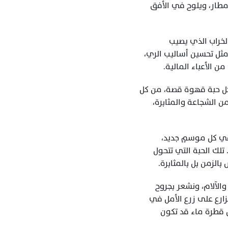
تمنحه درسًا قاسيًا، سقوط الثمار هو سقوط الآمال أيضًا، حلم موسم مزدهر يذوب في مياه الأمطار، ويلوح في الأفق 
ورغم هذه المعاناة، يظل المزارعون يقاومون، مع كل موسم جديد، يعيدون بناء آمالهم رغم الخراب الذي يصيب 
محاصيلهم. يزرعون الأرض من جديد، ويواجهون التحديات بذات العزيمة، قد تتوفر بعض الحلول، مثل تحسين أساليب الري، 
 الأعباء المالية.
ومع ذلك، يبقى هناك أمل! صمود المزارعين في وجه هذه الظروف القاسية هو ما يجعل من كل حبة قهوة قصة، من كل 
فنجان ذكرى لرحلة طويلة من الكفاح، ففي كل رشفة نأخذها من فنجان القهوة، نحتسي قصصًا من الشجاعة والمثابرة، 
كل حبة قهوة تمثل معركة قاسية خاضها المزارع، ليست فقط ضد الأرض، بل ضد الزمن نفسه. ففي كل موسمٍ جديد، 
يسعى المزارع لزرع بذرة أمل في تربة مليئة باليأس، كأنه يقاوم طوفانًا من التحديات، لا يتوقف. تلك الحبة التي تتحول 
الزمن بل بالمثابرة.
عندما نرفع فنجان القهوة، لا نحتسي مجرد مشروب دافئ، بل نرتشف سيرة طويلة من التضحيات والآلام، ونشعر بجروح 
مزارعين خاضوا معركة مع السماء، مع الأرض، ومع أنفسهم. تلك اللحظات التي يراهن فيها المزارع على زرع الأمل في 
قلبٍ متعب، في أيدٍ ملأتها الخشونة من تعب الأرض، في عيونٍ لم تعد تخشى الفشل رغم أن كل قطرة ماء قد تكون 