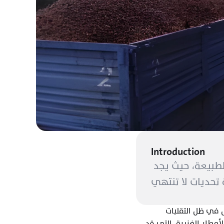
Introduction
إنتاج القهوة ليس مجرد مهنة؛ إنه معركة يومية بين الإنسان وصراع الطبيعة، حيث يجد 
في كل موسم جديد، يترقبون السماء بشغف، وأعينهم تتطلع إلى محصول يكاد يبدو بعيد المنال في ظل التقلبات 
المستمرة في الطقس. ولكن ما إن تتجمع الغيوم في السماء حتى يصبح الأمل عرضة للتهديد. الأمطار الغزيرة، التي قد 