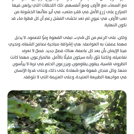
مع السماء، مع الأرض، ومع أنفسهم. تلك اللحظات التي يراهن فيها 
المزارع على زرع الأمل في قلبٍ متعب، في أيدٍ ملأتها الخشونة من 
تعب الأرض، في عيونٍ لم تعد تخشى الفشل رغم أن كل قطرة ماء قد 
تكون النهاية.
ولكن، على الرغم من كل شيء، تبقى القهوة رمزًا للصمود، لا يذبل 
مهما عصفت به العواصف. هي إشراقة صباحية تصافح الشفاه، وتحيي 
فينا الإيمان بأن بعد كل عاصفة، هناك فصلٌ جديد. فصلٌ لا نعرف 
تفاصيله، ولكننا نثق بأنه سيكون مليئًا بالأمل. فالمزارعون، مهما كانت 
الظروف قاسية، يبقون يقاومون، ويزرعون الحلم في تربة لا ييأسون 
منها. وكل فنجان قهوة هو شهادة على ذلك، وعلى قدرة الإنسان 
في مواجهة الطبيعة العنيدة، وعلى العزيمة التي لا تتوقف.