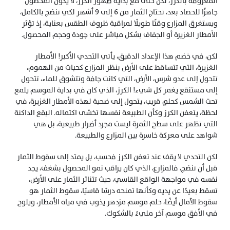
المعروفة بالكرز، لكن حتى مع بداية ظهور الكرز، لا يكون المحصول 
جاهزًا للحصاد بعد، تحتاج الثمار من 6 إلى 9 أشهر لكي تنضج بالكامل، 
ويستغرق المزارع وقتًا طويلًا لمراقبة ظروف الطقس بعناية، إذ تؤثر 
الأمطار الغزيرة أو الجفاف بشكل مباشر على جودة وحجم المحصول.
لكن، في خضم هذا الإعداد الدقيق، يأتي التحدي الأكبر! الأمطار 
الغزيرة، التي تتساقط على الأرض بنظر المزارع كحبات من الهموم، 
تتحول إلى عدو شرس، الأرض، التي كانت جافة وتتشوق للماء، تتحول 
إلى مستنقع يغمر كل شيء! الكرز، الذي كان في بداية الموسم يلمع 
تحت الشمس كحلمٍ قريب، يتحول إلى ضحية لهذه الأمطار الغزيرة، في 
لحظة، يتعفن الكرز وكأن الطبيعة نفسها تخشى اكتماله. البقع الداكنة 
التي تظهر على سطح الثمرة ليست مجرد أضرار طبيعية، بل هي 
شواهد على معركة خاسرة بين المزارع والطبيعة.
لكن التحدي لا يقف عند تعفن الكرز فحسب، بل يمتد إلى سقوط الثمار 
قبل أن تنضج، فالمزارع، الذي كان يراقب نمو المحصول بشغف، يجد 
نفسه في مواجهة الواقع القاسي، حيث تتناثر الثمار على الأرض، 
تسقط بعيدًا عن يديه وكأنها تمنحه درسًا قاسيًا، سقوط الثمار هو 
سقوط الآمال أيضًا، حلم موسم مزدهر يذوب في مياه الأمطار، ويلوح 
في الأفق موسم آخر مليءٌ بالشكوك.