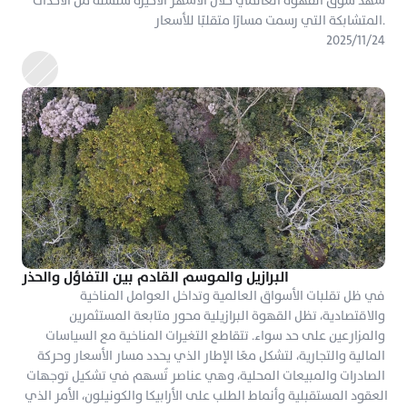
شهد سوق القهوة العالمي خلال الأشهر الأخيرة سلسلة من الأحداث 
المتشابكة التي رسمت مسارًا متقلبًا للأسعار.
٢٤‏/١١‏/٢٠٢٥
البرازيل والموسم القادم بين التفاؤل والحذر
في ظل تقلبات الأسواق العالمية وتداخل العوامل المناخية 
والاقتصادية، تظل القهوة البرازيلية محور متابعة المستثمرين 
والمزارعين على حد سواء. تتقاطع التغيرات المناخية مع السياسات 
المالية والتجارية، لتشكل معًا الإطار الذي يحدد مسار الأسعار وحركة 
الصادرات والمبيعات المحلية، وهي عناصر تُسهم في تشكيل توجهات 
العقود المستقبلية وأنماط الطلب على الأرابيكا والكونيلون، الأمر الذي 