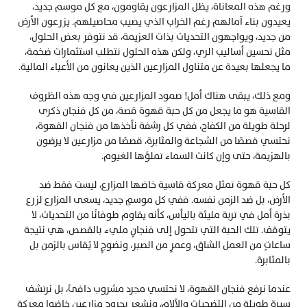
ورغم هذه المعاناة، يظل المزارعون يقاومون، مع كل موسم جديد، 
يعيدون بناء آمالهم رغم الخراب الذي يصيب محاصيلهم. يزرعون الأرض 
من جديد، ويواجهون التحديات بذات العزيمة، قد تتوفر بعض الحلول، 
مثل تحسين أساليب الري، ولكن هذه الحلول تتطلب استثمارات ضخمة، 
ما يجعلها بعيدة عن متناول المزارعين الذين يعانون من الأعباء المالية.
ومع ذلك، يبقى هناك أمل! صمود المزارعين في وجه هذه الظروف 
القاسية هو ما يجعل من كل حبة قهوة قصة، من كل فنجان ذكرى 
لرحلة طويلة من الكفاح، ففي كل رشفة نأخذها من فنجان القهوة، 
نحتسي قصصًا من الشجاعة والمثابرة، قصصًا من مزارعين لا يرضون 
بالهزيمة، حتى وإن كانت السماء تملؤها الغيوم.
كل حبة قهوة تمثل معركة قاسية خاضها المزارع، ليست فقط ضد 
الأرض، بل ضد الزمن نفسه. ففي كل موسمٍ جديد، يسعى المزارع لزرع 
بذرة أمل في تربة مليئة باليأس، كأنه يقاوم طوفانًا من التحديات، لا 
يتوقف. تلك الحبة التي تتحول إلى فنجانٍ مليء بالقصص، هي نتيجة 
ساعاتٍ من العمل الشاق، وعمرٍ من الصبر، ونضوجٍ لا يُقاس بالزمن بل 
بالمثابرة.
عندما نرفع فنجان القهوة، لا نحتسي مجرد مشروب دافئ، بل نرتشف 
سيرة طويلة من التضحيات والآلام، ونشعر بجروح مزارعين خاضوا معركة 