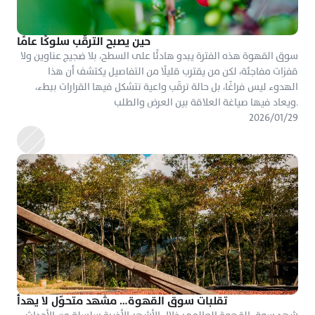
حين يصبح الترقّب سلوكًا عامًا
سوق القهوة هذه الفترة يبدو هادئًا على السطح، بلا ضجيج عناوين ولا 
قفزات مفاجئة، لكن من يقترب قليلًا من التفاصيل يكتشف أن هذا 
الهدوء ليس فراغًا، بل حالة ترقّب واعية تتشكل فيها القرارات ببطء، 
ويعاد فيها صياغة العلاقة بين العرض والطلب.
٢٩‏/٠١‏/٢٠٢٦
تقلبات سوق القهوة… مشهد متحوّل لا يهدأ