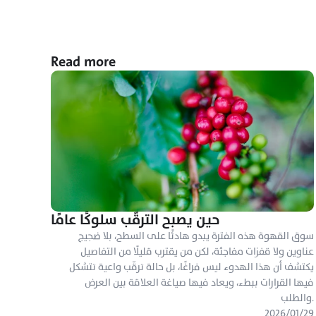
Read more
حين يصبح الترقّب سلوكًا عامًا
سوق القهوة هذه الفترة يبدو هادئًا على السطح، بلا ضجيج 
عناوين ولا قفزات مفاجئة، لكن من يقترب قليلًا من التفاصيل 
يكتشف أن هذا الهدوء ليس فراغًا، بل حالة ترقّب واعية تتشكل 
فيها القرارات ببطء، ويعاد فيها صياغة العلاقة بين العرض 
والطلب.
٢٩‏/٠١‏/٢٠٢٦