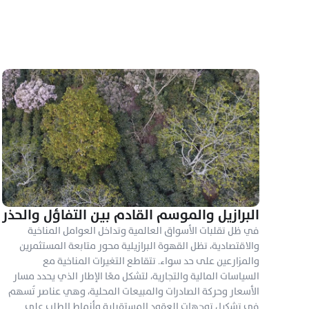
البرازيل والموسم القادم بين التفاؤل والحذر
في ظل تقلبات الأسواق العالمية وتداخل العوامل المناخية 
والاقتصادية، تظل القهوة البرازيلية محور متابعة المستثمرين 
والمزارعين على حد سواء. تتقاطع التغيرات المناخية مع 
السياسات المالية والتجارية، لتشكل معًا الإطار الذي يحدد مسار 
الأسعار وحركة الصادرات والمبيعات المحلية، وهي عناصر تُسهم 
في تشكيل توجهات العقود المستقبلية وأنماط الطلب على 