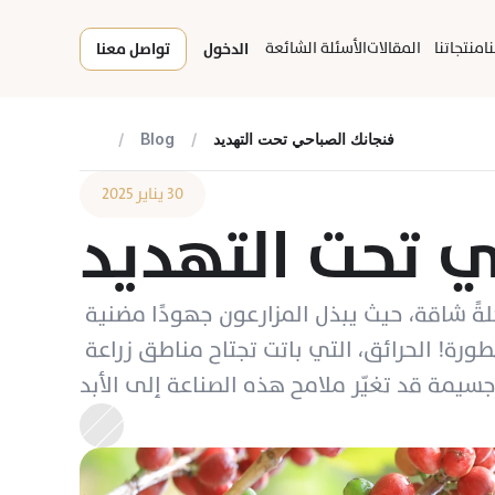
ا
منتجاتنا
المقالات
الأسئلة الشائعة
الدخول
تواصل معنا
فنجانك الصباحي تحت التهديد
/
Blog
/
٣٠ يناير ٢٠٢٥
ي تحت التهديد
مع كل رشفة من قهوتك الصباحية، قد لا يخطر في بالك أن هذه الحبات الصغيرة تحمل خلفها رحلةً شاقة، حيث يبذل المزارعون جهودًا مضنية 
لمواجهة التحديات البيئية التي تهدد مصدر رزقهم. بين الجفاف والأمطار، يبرز اليوم تهديد أكثر خطورة! الحرائق، التي باتت تجتاح مناطق زراعة 