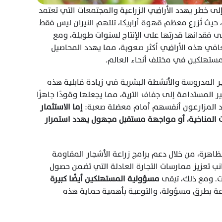
لم تعد الحرائق مجرد كوارث طبيعية عابرة، بل تحولت إلى خطر يهدد الأراضي الزراعية والمجتمعات التي تعتمد 
على زراعة القهوة، في دول مثل البرازيل وكولومبيا، حيث تُزرع معظم قهوة أرابيكا، تلتهم النيران ليس فقط 
الأشجار المثمرة، بل تدمر التربة الخصبة، مما يؤدي إلى فقدانها قدرتها على الإنتاج لسنوات طويلة، ومع 
اشتداد موجات الجفاف وارتفاع درجات الحرارة، يصبح تعافي هذه الأراضي أكثر صعوبة، مما يهدد المحاصيل 
المستهلكين في مختلف أنحاء العالم.
 تساهم إزالة الغابات غير المدروسة والأنشطة البشرية في زيادة قابلية هذه 
المناطق للاشتعال، حيث تؤدي الممارسات الزراعية غير المستدامة إلى جفاف التربة، مما يجعلها وقودًا جاهزًا 
جد المزارعون أنفسهم أمام معضلة صعبة: 
إما الاستثمار 
في ممارسات زراعية أكثر استدامة لمقاومة التغيرات المناخية، أو مواجهة مستقبل مجهول يهدد استمرار 
في المقابل، تتزايد الجهود العالمية لمكافحة هذه الظاهرة، من خلال دعم برامج زراعة الأشجار المقاومة 
للجفاف، وتطوير أساليب زراعية أكثر استدامة، إلى جانب تعزيز ممارسات التجارة العادلة التي تضمن حصول 
. ومع ذلك، تبقى 
مسؤولية المستهلكين أيضًا كبيرة 
 من خلال اختيار القهوة المزروعة بطرق مسؤولة، والتوعية بأهمية حماية هذه 