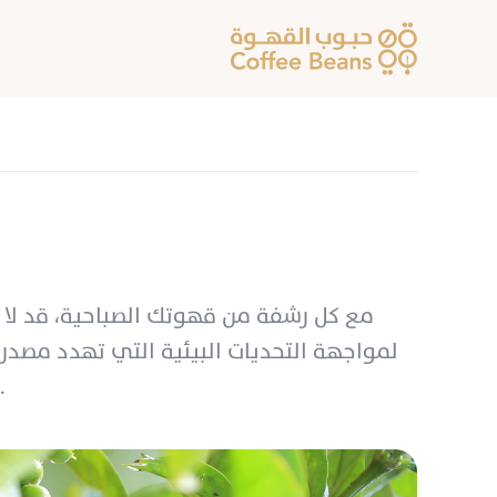
القهوة في أمريكا الجنوبية والوسطى، مخلفةً أضرارًا جسيمة قد تغيّر ملامح هذه الصناعة إلى الأبد.