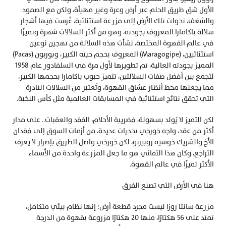
الأول شق طريق الحلم عبر أرض وعرة وغير مهيأة، ولكن مع الصمود 
والشغف، تحولت تلك الأرض إلى مزرعة استثنائية، غُرست فيها أشجار 
سلالة باكامارا المعروف بجودته، وهو من أكثر السلالات شهرة وتميزًا 
في عالم القهوة المختصة، نشأت هذه السلالة من تهجين نوعين 
استثنائيين، (Maragogipe) المعروف بحجم حبته الكبير، وبوربون (Pacas) 
المميز بجودته العالية، تم تطويرها لأول مرة في السلفادور عام 1958 
لتجمع بين أفضل صفات السلالتين، تتميز حبوب باكامارا بحجمها الكبير، 
مما يجعلها محط أنظار عشاق القهوة، وتُعتبر من السلالات النادرة 
التي تحقق نتائج استثنائية في المسابقات العالمية مثل كأس النخبة.
لكن التميز لا يُولد بسهولة، فضريبة الأحلام، الفقد والعقبات.. على مدار 
أكثر من عقد، واجه خورخي تحديات عديدة، من أزمات السوق إلى فقدان 
الأخ والشريك خوسيه روبيرتو، لكن خورخي واصل الطريق بإصرار لا يعرف 
التراجع، وكان هذا التفاني هو ما جعل المزرعة واحدة من الأسماء 
الأكثر تميزًا في عالم القهوة.
هنا في الأرض التي تصنع الفرق
مزرعة سانتا روزا ليست مجرد قطعة أرض؛ إنها نظام بيئي متكامل، 
تمتد على 56 هكتارًا، منها 20 هكتارًا مزروعة بقهوة من الدرجة 