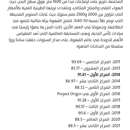
المختصة، تتربع على ارتفاعات تبدأ من 1600 متر فوق سطح البحر، حيث 
الهواء النقي والمناخ المثالي، وتتغذى تربتها الطينية الغنية بالأمطار 
التي تتراوح بين 2000 و2500 ملم سنويًا، حيث غابات الصنوبر المحيطة 
التي توفر ظلاً بنسبة 30-40%، لتمنح القهوة بيئة مثالية للنمو، منذ 
انطلاقها، وخصوصًا في العقد الأخير، كانت المزرعة عضوًا رئيسيًا في 
مزادات كأس النخبة، وهي المسابقة العالمية التي تُعد المقياس 
الأهم للجودة في عالم القهوة، على مدار السنوات، حققت سانتا روزا 
سلسلة من النجاحات الباهرة:
2011: المركز الخامس – 90.69
2013: المركز العشرون – 85.77
2014: المركز الأول – 91.41 
2014: المركز الثاني عشر – 86.97
2015: المركز الثامن – 88.32
2016: المركز الأول في Project Origin
2017: المركز الأول – 91.28
2018: المركز الثالث – 90.57
2019: المركز الأول – 90.6
2020: المركز العاشر – 88.5
2021: المركز الثاني عشر – 88.5