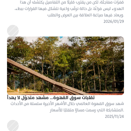
قفزات مفاجئة، لكن من يقترب قليلًا من التفاصيل يكتشف أن هذا 
الهدوء ليس فراغًا، بل حالة ترقّب واعية تتشكل فيها القرارات ببطء، 
ويعاد فيها صياغة العلاقة بين العرض والطلب.
٢٩‏/٠١‏/٢٠٢٦
تقلبات سوق القهوة… مشهد متحوّل لا يهدأ
شهد سوق القهوة العالمي خلال الأشهر الأخيرة سلسلة من الأحداث 
المتشابكة التي رسمت مسارًا متقلبًا للأسعار.
٢٤‏/١١‏/٢٠٢٥