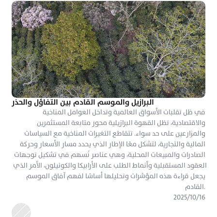
البرازيل والموسم القادم بين التفاؤل والحذر
في ظل تقلبات الأسواق العالمية وتداخل العوامل المناخية 
والاقتصادية، تظل القهوة البرازيلية محور متابعة المستثمرين 
والمزارعين على حد سواء. تتقاطع التغيرات المناخية مع السياسات 
المالية والتجارية، لتشكل معًا الإطار الذي يحدد مسار الأسعار وحركة 
الصادرات والمبيعات المحلية، وهي عناصر تُسهم في تشكيل توجهات 
العقود المستقبلية وأنماط الطلب على الأرابيكا والكونيلون، الأمر الذي 
يجعل قراءة هذه المؤشرات وتحليلها أساسًا لفهم آفاق الموسم 
القادم.
١٦‏/١٠‏/٢٠٢٥