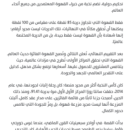
تحكيم دولية، تضم نخبة من خبراء القهوة المعتمدين من جميع أنحاء 
العالم.
فقط القهوة التي تتجاوز درجة 85 نقطة على مقياس من 100 نقطة 
يمكنها أن تُحقق مكانًا في النهائيات، تلك الدرجات ليست مجرد أرقام؛ 
إنها شهادة بأن القهوة ليست فقط جيدة، بل من الدرجة المختصة 
عالميًا.
بعد التقييم النهائي، تُعلن النتائج، وتُصبح القهوة الفائزة حديث العالم. 
القهوة التي تحقق المراكز الأولى تُطرح في مزادات عالمية، حيث 
يتنافس المشترون للحصول عليها. أسعارها ترتفع بشكل مذهل، كدليل 
على التقدير العالمي للجهد والجودة. 
كان كأس النخبة أكثر من مجرد منصة؛ كان رحلة إثبات لجودتها، في عام 
2014، حققت سانتا روزا المركز الأول لأول مرة بدرجة 91.41، ومنذ ذلك 
الحين، أصبحت جزءًا ثابتًا من قائمة الفائزين، على مدار عقد كامل، أثبتت 
المزرعة أنها ليست مجرد مزرعة قهوة، بل رمزٌ للجودة التي تلامس 
حدود الكمال.
بدأت القصة  في أواخر سبعينيات القرن الماضي، عندما غرس خورخي 
راؤول ريفيرا بذور الطموح وسط تحديات الحرب الأهلية، كان التحدي 