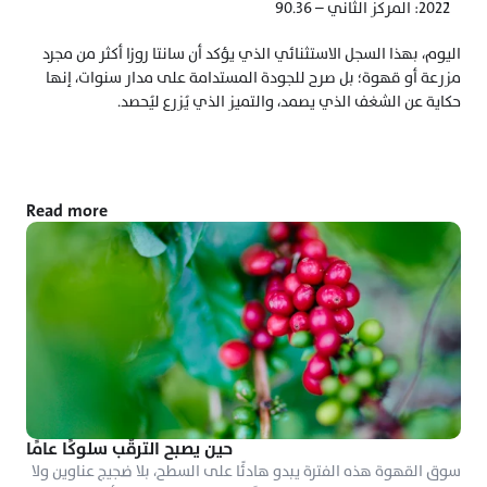
2022: المركز الثاني – 90.36
اليوم، بهذا السجل الاستثنائي الذي يؤكد أن سانتا روزا أكثر من مجرد 
مزرعة أو قهوة؛ بل صرح للجودة المستدامة على مدار سنوات، إنها 
حكاية عن الشغف الذي يصمد، والتميز الذي يُزرع ليُحصد. 
Read more
حين يصبح الترقّب سلوكًا عامًا
سوق القهوة هذه الفترة يبدو هادئًا على السطح، بلا ضجيج عناوين ولا 