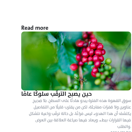
Read more
حين يصبح الترقّب سلوكًا عامًا
سوق القهوة هذه الفترة يبدو هادئًا على السطح، بلا ضجيج 
عناوين ولا قفزات مفاجئة، لكن من يقترب قليلًا من التفاصيل 
يكتشف أن هذا الهدوء ليس فراغًا، بل حالة ترقّب واعية تتشكل 
فيها القرارات ببطء، ويعاد فيها صياغة العلاقة بين العرض 
والطلب.