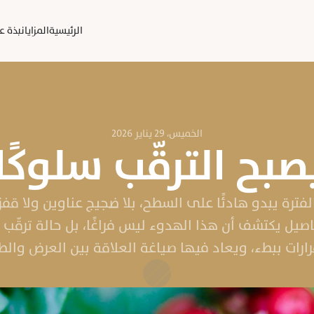
الرئيسية
المزايا
نبذة عن
الخميس، ٢٩ يناير ٢٠٢٦
بح الترقّب سلوكًا 