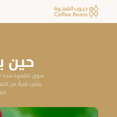
حين يص
القرارات ببطء، ويعاد فيها صياغة العلاقة بين العرض والطلب.