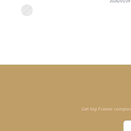
٢٩‏/٠١‏/٢٠٢٦
Get top Framer component