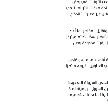
في الخلفية، لعبت العوامل الجيوسياسية والاقتصادية دورًا في زيادة حذر المستثمرين، حيث دفعت التوترات في بعض 
الأسواق العالمية إلى مراعاة المخاطر، وإعادة ترتيب الأولويات، وتحويل جزء من رؤوس الأموال نحو ملاذات أكثر أمانًا. في 
مشهد القهوة العالمي، ظهر تباين واضح بين وفرة بعض الأصناف وتقلص أخرى، ما خلق حالة توازن غير معلن: لا اندفاع 
مع مرور الأيام، بدأ يظهر اهتمام انتقائي من بعض المستوردين، لتغطية احتياجات قصيرة الأجل وتقليل المخاطر، ما أعاد 
بعض الحركة المحدودة وسمح بإتمام صفقات محدودة، أعادت بدورها قدرًا من التوازن النفسي للأسعار. هذا الاهتمام تركز 
على أصناف معينة من القهوة مع شحنات تبدأ من منتصف الموسم فصاعدًا، إلا أن أحجام التداول بقيت محدودة بفعل 
في الوقت ذاته، ازدادت التوقعات لموسم إنتاج قوي في العام المقبل، فبدأت القرارات التجارية تُبنى على ما هو قادم، 
لا على اللحظة فقط. ومع ذلك، ظل السوق في حالة ترقّب، يراقب التفاصيل الصغيرة بقدر ما يراقب العناوين الكبرى، منتظرًا 
ما يبدو على السطح كسوق راكد، هو في حقيقته حالة توازن هش بين قوى متعددة: فروقات السعر، السيولة المحدودة، 
التسعير المحلي، توقعات المحصول، والسياق العالمي الحذر. هذا المشهد يفسر كثيرًا من تفاصيل السوق اليومية: لماذا 
تتأخر بعض العروض، لماذا تتغير الشروط، ولماذا يبدو السوق أحيانًا مترددًا. قراءة هذا الهدوء بعناية تساعد على فهم ما 
.