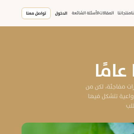
ا
منتجاتنا
المقالات
الأسئلة الشائعة
الدخول
تواصل معنا
عامًا
سوق القهوة هذه الفترة يبدو هادئًا على السطح، بلا ضجيج عناوين ولا قفزات مفاجئة، لكن من 
يقترب قليلًا من التفاصيل يكتشف أن هذا الهدوء ليس فراغًا، بل حالة ترقّب واعية تتشكل فيها 