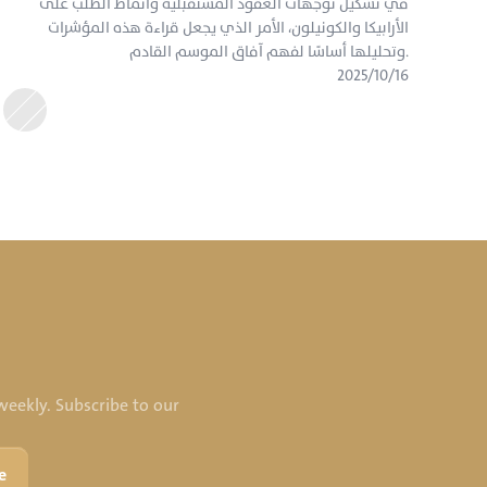
في تشكيل توجهات العقود المستقبلية وأنماط الطلب على 
الأرابيكا والكونيلون، الأمر الذي يجعل قراءة هذه المؤشرات 
وتحليلها أساسًا لفهم آفاق الموسم القادم.
١٦‏/١٠‏/٢٠٢٥
eekly. Subscribe to our 
e