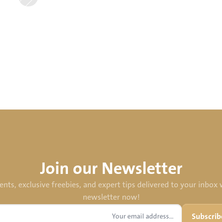
Join our Newsletter
s, exclusive freebies, and expert tips delivered to your inbox w
newsletter now!
Subscrib