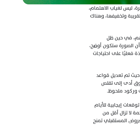
الحركة في السوق، محليًا ودوليًا، تميل إلى الانتقائية أكثر من كونها نشطة. الصفقات لا تُبرم بكثرة، ليس لغياب الاهتمام، 
بل لأن الأطراف المختلفة تنظر إلى السوق بزوايا زمنية متباينة. هناك من يفضل ترتيب التزاماته القريبة وتخفيفها، وهناك 
في السوق الدولية، لوحظ نشاط انتقائي من بعض البائعين الراغبين في تقليص أو إغلاق مراكزهم، في حين ظل 
المشترون يراقبون الأسواق بتمعن، وتركز اهتمامهم على الشهور اللاحقة، حيث يعتقد كثيرون أن الصورة ستكون أوضح، 
حتى وإن بقيت الفروقات السعرية عاملًا مقيدًا للحركة. نتيجة لذلك، تركزت الصفقات القليلة المنفذة فعليًا على احتياجات 
في السوق المحلي بالبرازيل، جاء رد فعل المشترين أكثر حدة مما تبرره حركة الأسعار العالمية، حيث تم تعديل قواعد 
الشراء المحلية بما يتوافق مع احتياجاتهم وتوقعاتهم. هذا الاختلال بين التوقعات وأسعار السوق أدى إلى تقلص 
 وركود ملحوظ.
من الناحية المناخية، شهدت مناطق الإنتاج البرازيلية فترات من هطول الأمطار، بعضها غزير، مع توقعات إيجابية للأيام 
القادمة، ما أعطى السوق قدرًا من الطمأنينة بالنسبة للموسم القادم، رغم أن الكميات المتراكمة لا تزال أقل من 
المتوسط التاريخي في كثير من المناطق. ومع اقتراب موسم الحصاد الجديد، بدأت توقعات المعروض المستقبلي تمنح 