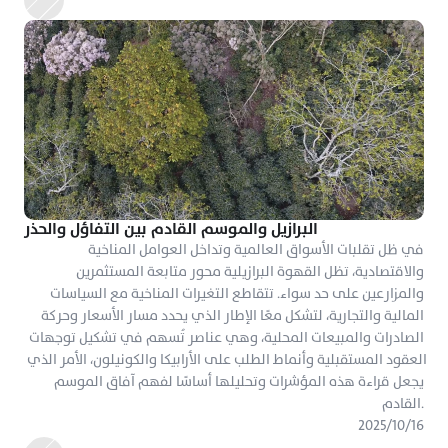
البرازيل والموسم القادم بين التفاؤل والحذر
في ظل تقلبات الأسواق العالمية وتداخل العوامل المناخية 
والاقتصادية، تظل القهوة البرازيلية محور متابعة المستثمرين 
والمزارعين على حد سواء. تتقاطع التغيرات المناخية مع السياسات 
المالية والتجارية، لتشكل معًا الإطار الذي يحدد مسار الأسعار وحركة 
الصادرات والمبيعات المحلية، وهي عناصر تُسهم في تشكيل توجهات 
العقود المستقبلية وأنماط الطلب على الأرابيكا والكونيلون، الأمر الذي 
يجعل قراءة هذه المؤشرات وتحليلها أساسًا لفهم آفاق الموسم 
القادم.
١٦‏/١٠‏/٢٠٢٥