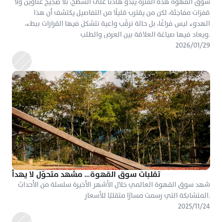
سوق القهوة هذه الفترة يبدو هادئًا على السطح، بلا ضجيج عناوين ولا 
قفزات مفاجئة، لكن من يقترب قليلًا من التفاصيل يكتشف أن هذا 
الهدوء ليس فراغًا، بل حالة ترقّب واعية تتشكل فيها القرارات ببطء، 
ويعاد فيها صياغة العلاقة بين العرض والطلب.
٢٩‏/٠١‏/٢٠٢٦
تقلبات سوق القهوة… مشهد متحوّل لا يهدأ
شهد سوق القهوة العالمي خلال الأشهر الأخيرة سلسلة من الأحداث 
المتشابكة التي رسمت مسارًا متقلبًا للأسعار.
٢٤‏/١١‏/٢٠٢٥