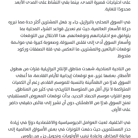
على احتياجات قصيرة المدى، بينما بقي النشاط على المدى الأبعد 
محدودًا للغاية.
في السوق المحلي بالبرازيل، جاء رد فعل المشترين أكثر حدة مما تبرره 
حركة الأسعار العالمية، حيث تم تعديل قواعد الشراء المحلية بما 
يتوافق مع احتياجاتهم وتوقعاتهم. هذا الاختلال بين التوقعات 
وأسعار السوق أدى إلى تقلص السيولة، وصعوبة كبيرة في مواءمة 
توقعات البائعين والمشترين، ما انعكس في قلة الصفقات وركود 
ملحوظ.
من الناحية المناخية، شهدت مناطق الإنتاج البرازيلية فترات من هطول 
الأمطار، بعضها غزير، مع توقعات إيجابية للأيام القادمة، ما أعطى 
السوق قدرًا من الطمأنينة بالنسبة للموسم القادم، رغم أن الكميات 
المتراكمة لا تزال أقل من المتوسط التاريخي في كثير من المناطق. 
ومع اقتراب موسم الحصاد الجديد، بدأت توقعات المعروض المستقبلي 
تمنح السوق قدرًا من الاطمئنان، دون أن تشير إلى فائض حقيقي حاضر 
على الأرض.
في الخلفية، لعبت العوامل الجيوسياسية والاقتصادية دورًا في زيادة 
حذر المستثمرين، حيث دفعت التوترات في بعض الأسواق العالمية إلى 
مراعاة المخاطر، وإعادة ترتيب الأولويات، وتحويل جزء من رؤوس 