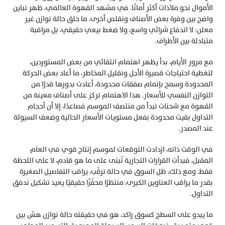
الأموال نحو ملاذات أكثر أمانًا. في مشهد القهوة العالمي، ظهر تباين 
واضح بين وفرة بعض الأصناف وتقلص أخرى، ما خلق حالة توازن غير 
معلن: لا اندفاع شرائي واسع، ولا ضغط بيعي حقيقي، بل مراقبة 
متبادلة بين الأطراف.
مع مرور الأيام، بدأ يظهر اهتمام انتقائي من بعض المستوردين، 
لتغطية احتياجات قصيرة الأجل وتقليل المخاطر، ما أعاد بعض الحركة 
المحدودة وسمح بإتمام صفقات محدودة، أعادت بدورها قدرًا من 
التوازن النفسي للأسعار. هذا الاهتمام تركز على أصناف معينة من 
القهوة مع شحنات تبدأ من منتصف الموسم فصاعدًا، إلا أن أحجام 
التداول بقيت محدودة بفعل مستويات الأسعار الحالية وضعف السيولة 
عند المصدر.
في الوقت ذاته، ازدادت التوقعات لموسم إنتاج قوي في العام 
المقبل، فبدأت القرارات التجارية تُبنى على ما هو قادم، لا على اللحظة 
فقط. ومع ذلك، ظل السوق في حالة ترقّب، يراقب التفاصيل الصغيرة 
بقدر ما يراقب العناوين الكبرى، منتظرًا محفّزًا حقيقيًا يعيد تشكيل تدفق 
التداول.
ما يبدو على السطح كسوق راكد، هو في حقيقته حالة توازن هش بين 