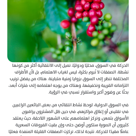
الحركة في السوق، محليًا ودوليًا، تميل إلى الانتقائية أكثر من كونها 
نشطة. الصفقات لا تُبرم بكثرة، ليس لغياب الاهتمام، بل لأن الأطراف 
المختلفة تنظر إلى السوق بزوايا زمنية متباينة. هناك من يفضل ترتيب 
التزاماته القريبة وتخفيفها، وهناك من يوجه اهتمامه إلى فترات أبعد، 
بحثًا عن وضوح أكبر واستقرار نسبي في الرؤية.
في السوق الدولية، لوحظ نشاط انتقائي من بعض البائعين الراغبين 
في تقليص أو إغلاق مراكزهم، في حين ظل المشترون يراقبون 
الأسواق بتمعن، وتركز اهتمامهم على الشهور اللاحقة، حيث يعتقد 
كثيرون أن الصورة ستكون أوضح، حتى وإن بقيت الفروقات السعرية 
عاملًا مقيدًا للحركة. نتيجة لذلك، تركزت الصفقات القليلة المنفذة فعليًا 