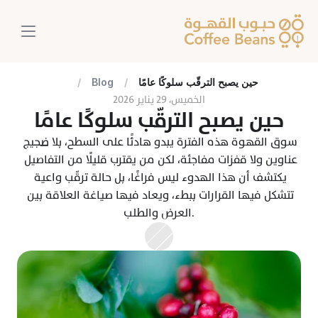
حين يصبح الترقّب سلوكًا عامًا
/
Blog
/
الخميس، ٢٩ يناير ٢٠٢٦
حين يصبح الترقّب سلوكًا عامًا
سوق القهوة هذه الفترة يبدو هادئًا على السطح، بلا ضجيج 
عناوين ولا قفزات مفاجئة، لكن من يقترب قليلًا من التفاصيل 
يكتشف أن هذا الهدوء ليس فراغًا، بل حالة ترقّب واعية 
تتشكل فيها القرارات ببطء، ويعاد فيها صياغة العلاقة بين 
العرض والطلب.