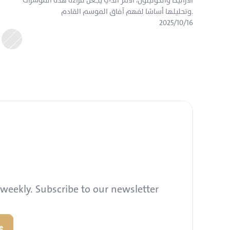
الأرابيكا والكونيلون، الأمر الذي يجعل قراءة هذه المؤشرات 
وتحليلها أساسًا لفهم آفاق الموسم القادم.
١٦‏/١٠‏/٢٠٢٥
weekly. Subscribe to our newsletter 
e