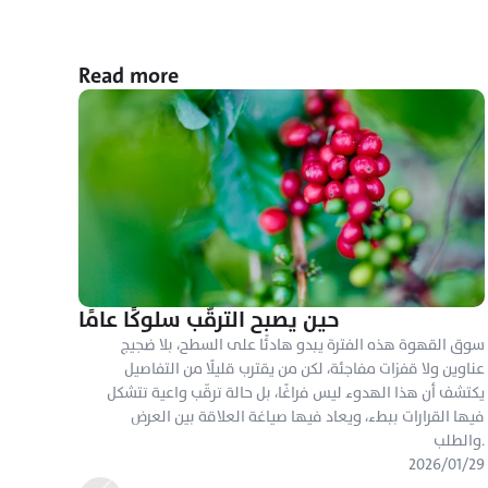
Read more
حين يصبح الترقّب سلوكًا عامًا
سوق القهوة هذه الفترة يبدو هادئًا على السطح، بلا ضجيج 
عناوين ولا قفزات مفاجئة، لكن من يقترب قليلًا من التفاصيل 
يكتشف أن هذا الهدوء ليس فراغًا، بل حالة ترقّب واعية تتشكل 
فيها القرارات ببطء، ويعاد فيها صياغة العلاقة بين العرض 
والطلب.
٢٩‏/٠١‏/٢٠٢٦