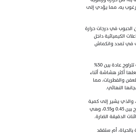
وضوء وأكسجين. وأي خلل في تلك الظروف قد يؤدي إلى فقدان النكهات، وظهور طعم غير مرغوب به، مما يؤدي إلى 
واحدة من أهم العوامل التي تؤثر على جودة البن أثناء التخزين هي درجة الحرارة. يُفضَّل أن تُخزَّن الحبوب في درجات حرارة 
معتدلة ومستقرة، تتراوح غالبًا ما بين 15 إلى 20 درجة مئوية. هذا النطاق يساعد على إبطاء التفاعلات الكيميائية داخل 
الحبة ويمنع تحلل الزيوت العطرية أو تسرّبها. أما التغييرات المتكررة في درجة الحرارة فقد تتسبب في تمدد وانكماش 
الرطوبة أيضًا عنصر حاسم في معادلة التخزين. تحتاج الحبوب إلى بيئة ذات رطوبة نسبية متوازنة تتراوح عادة بين 50% 
و60%. عند انخفاض الرطوبة المحيطة، تميل الحبوب إلى الجفاف الزائد، مما يفقدها مرونتها ويجعلها أكثر هشاشة أثناء 
التحميص. أما إذا ارتفعت الرطوبة إلى مستويات تتجاوز 65%، فإن الحبوب تصبح بيئة خصبة لنمو العفن والفطريات، مما 
انها النهائي.
من الجوانب الأخرى المهمة في علم تخزين البن هو مفهوم “نشاط الماء” أو (Water Activity)، والذي يشير إلى كمية 
الماء المتاحة للتفاعلات الحيوية داخل الحبة. يُوصى بالحفاظ على نشاط الماء عند مستويات تتراوح بين 0.45 و0.55، وهي 
ات الدقيقة الضارة.
أما عن فترة التخزين نفسها، فإنها تلعب دورًا في تحديد ما إذا كانت الحبوب ستظل طازجة ومليئة بالحياة، أم ستفقد 