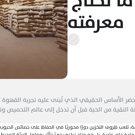
من التخزين: كل ما تحتاج 
معرفته