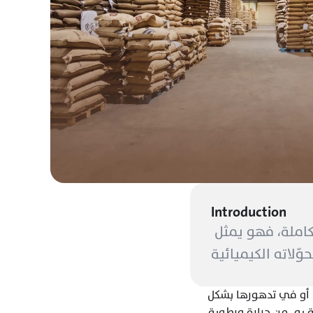
Introduction
تُعد جودة البن الأخضر الأساس الحقيقي الذي تُبنى عليه تجربة القهوة كاملة، فهو يمثل 
وفي هذه المرحلة الحساسة، تلعب ظروف التخزين دورًا محوريًا في الحفاظ على خصائص الحبوب أو في تدهورها بشكل 
تدريجي. فالبن الأخضر ليس مادة خام عادية، بل هو منتج زراعي حيّ يتأثر بعوامل البيئة المحيطة به، من حرارة ورطوبة 