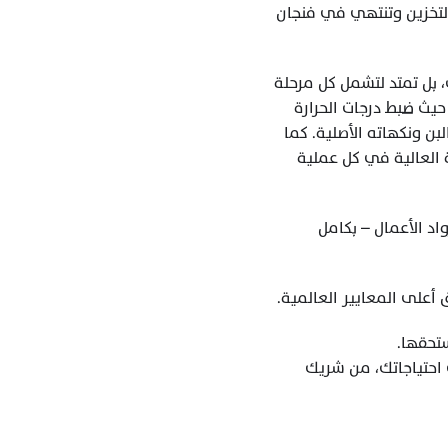
الشركات استمرار تقديم قهوة متفوقة، تعبّر عن أصلها الزراعي الغني وجودتها التي تبدأ من التخزين وتنتهي في فنجان 
، ندرك تمامًا أن جودة البن الأخضر لا تبدأ من المزرعة فحسب، بل تمتد لتشمل كل مرحلة 
تمر بها الحبة، وخاصة أثناء التخزين. لذلك نعتمد أعلى المعايير العالمية في إدارة المخزون، من حيث ضبط درجات الحرارة 
والرطوبة داخل مستودعاتنا، وتوظيف أحدث تقنيات التغليف والتعبئة لضمان الحفاظ على خواص البن ونكهاته الأصلية. كما 
نلتزم بأنظمة مراقبة دقيقة وتوثيق شامل لكل دفعة تصلنا، ما يتيح لنا ضمان الشفافية والجودة العالية في كل عملية 
نحن لا نكتفي بتوريد البن، بل نحرص على أن تصل الحبة لعملائنا – سواء من أصحاب المحامص أو رواد الأعمال – بكامل 
 أعلى المعايير العالمية.
تحقها.
 لاكتشاف محاصيلنا الحصرية والفاخرة، وطلب عينة مخصصة تناسب احتياجاتك، من شريك 