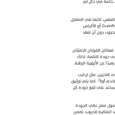
نكهتها تدريجيًا لتُصنَّف لاحقًا كمحصول قديم. غالبًا ما يُنصَح بعدم تجاوز فترة 12 شهرًا من التخزين، خاصة في حال لم 
نوعية التغليف أيضًا عامل لا يقل أهمية. فالأكياس التقليدية المصنوعة من الجوت تسمح للحبة بالتنفس، لكنها في المقابل 
تمتص الرطوبة من الهواء وقد تتسبب في دخول روائح خارجية. أما الحلول الحديثة مثل أكياس GrainPro أو الأكياس 
المفرغة من الهواء، فهي توفر حاجزًا محكمًا ضد الأكسجين والرطوبة وتساعد على إطالة عمر الحبوب دون أن تفقد 
ولا يمكن الحديث عن تخزين البن دون الإشارة إلى أهمية الحماية من الضوء المباشر والأكسجين، فهاتان القوتان الخفيّتان 
تسهمان في تدهور الزيوت العطرية وتغيير تركيب الحبة الكيميائي، مما ينعكس في النهاية على جودة النكهة. لذلك 
دًا عن الأرضية الرطبة.
في المستودعات المتخصصة وشركات تجارة البن الأخضر بالجملة، تُطبَّق نظم صارمة لمراقبة ظروف التخزين، مثل تركيب 
أجهزة استشعار للرطوبة والحرارة، واعتماد جداول دقيقة لتدوير المخزون وفق مبدأ "الأقدم يُستخدم أولاً". كما يتم توثيق 
كافة بيانات الدُفعات الواردة، بما في ذلك تاريخ الاستلام ومحتوى الرطوبة ونوع التغليف، مما يساعد على تتبع جودة كل 
إن الاستثمار في تخزين البن الأخضر ليس مجرد إجراء لوجستي، بل هو خطوة استراتيجية تضمن وصول منتج عالي الجودة 
إلى المحامص والعملاء، وتحافظ على سمعة المورد وثقة السوق فيه. فمن خلال توفير الظروف المثالية للحبوب، تضمن 