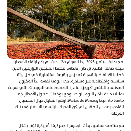
 مع بداية سبتمبر 2025، بدا السوق حذرًا، حيث لم يكن ارتفاع الأسعار 
نتيجة ضعف الطلب، بل كان انعكاسًا لتحفظ المنتجين البرازيليين الذين 
فضلوا الاحتفاظ بالقهوة كمخزون وقيمة استثمارية في ظل بيئة 
سياسية واقتصادية غير مستقرة. في الوقت نفسه، بدأ المخزون 
المعتمد بالتناقص تدريجيًا، ما عزز الضغوط على البورصات، التي سجلت 
تقلبات حادة داخل اليوم الواحد. ومع توقعات هطول الأمطار في 
Espírito Santo وMatas de Minas، ارتفع التفاؤل حيال المحصول 
القادم، رغم أن الطقس لم يكن المحرك الرئيسي للأسعار في تلك 
المرحلة.
مع منتصف سبتمبر، بدأت الرسوم الجمركية الأمريكية تؤثر بشكل 