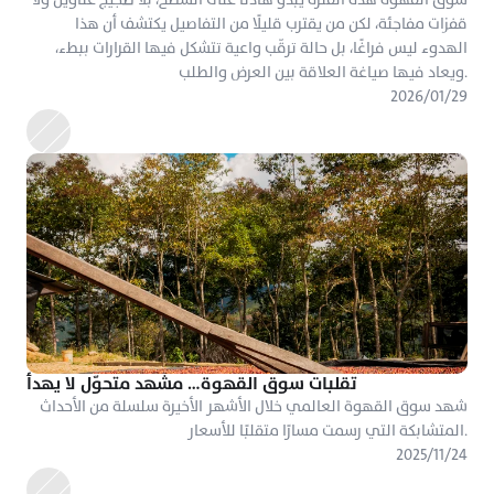
قفزات مفاجئة، لكن من يقترب قليلًا من التفاصيل يكتشف أن هذا 
الهدوء ليس فراغًا، بل حالة ترقّب واعية تتشكل فيها القرارات ببطء، 
ويعاد فيها صياغة العلاقة بين العرض والطلب.
٢٩‏/٠١‏/٢٠٢٦
تقلبات سوق القهوة… مشهد متحوّل لا يهدأ
شهد سوق القهوة العالمي خلال الأشهر الأخيرة سلسلة من الأحداث 
المتشابكة التي رسمت مسارًا متقلبًا للأسعار.
٢٤‏/١١‏/٢٠٢٥