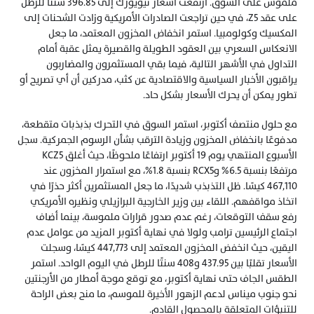
ملموس على السوق. ارتفعت أسعار نيويورك إلى 396.85 سنتًا للرطل 
على عقد Z5، في حين تراجعت الصادرات الأمريكية وزادت الشحنات إلى 
المكسيك وكولومبيا. استمر انخفاض المخزون المعتمد، ما جعل 
الانعكاس السعري بين العقود الطويلة والقصيرة يمثل عقبة أمام 
التداول في الأشهر التالية، فيما بقي المستثمرون والمضاربون 
يراقبون الأخبار السياسية والاقتصادية عن كثب، مدركين أن أي تصريح أو 
تطور يمكن أن يحرك الأسعار بشكل حاد.
مع حلول منتصف أكتوبر، استمر السوق في التحرك بذبذبات متقطعة، 
مدفوعًا بانخفاض المخزون وزيادة الترقب بشأن الرسوم الجمركية. سجل 
الأسبوع المنتهي يوم 19 أكتوبر ارتفاعًا ملحوظًا، حيث أغلق KCZ5 
مرتفعًا بنسبة 6.5% وRCX5 بنسبة 1.8%، مع استمرار المخزون عند 
467,110 كيسًا. ظل التذبذب شديدًا، ما جعل المستثمرين أكثر حذرًا في 
اتخاذ مواقفهم. اللقاء بين وزير الخارجية البرازيلي ونظيره الأمريكي 
رفع سقف التوقعات، رغم عدم صدور قرارات ملموسة، بينما أضاف 
اجتماع الرئيسين ترامب ولولا في نهاية أكتوبر المزيد من عوامل عدم 
اليقين، حيث انخفض المخزون المعتمد إلى 447,773 كيسًا، وسجلت 
الأسعار تقلبًا بين 437.95 و408 سنتًا للرطل في اليوم الواحد. استمر 
الطقس الجاف حتى نهاية أكتوبر، مع توقع موجة أمطار من الأرجنتين 
نحو جنوب ميناس لدعم الزهور الأخيرة للموسم، ما منح بعض الراحة 
للتنبؤات المتعلقة بالمحصول القادم.