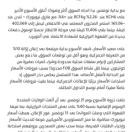
مع بداية نوفمبر، بدا اتجاه السوق أكثر وضوحًا. أغلق الأسبوع الأخير 
على KCH6 عند -2.26% وRCF6 عند +6%، مع فارق نيويورك – لندن عند 
–165.06. استمر المخزون المعتمد في الانخفاض ليصل إلى 402,069 
كيسًا، بينما بقي 51,406 كيسًا في مرحلة الانتظار تحسبًا لوصول دفعات 
جديدة من القهوة البرازيلية لشهادة الاعتماد في أنتويرب.
على صعيد الأسعار، شهد الأسبوع بداية مرتفعة بعد إعلان إزالة 10% 
من التعرفة الجمركية، وهو أقل من توقعات السوق، ما دفع بعض 
المشاركين لإبرام صفقات محلية محدودة وشراء كميات صغيرة من 
كونيلون، بينما ظل نشاط السوق FOB محدودًا بسبب فروقات الأسعار 
غير الجذابة لأفضل الأصناف. هذا التسلسل يعكس حذر السوق، إذ 
استجابت الأسعار جزئيًا للإعلانات الجمركية، بينما بقيت فروقات الأسعار 
عاملًا مقيدًا أمام توسع التداول المكثف.
بلغت ذروة الأسبوع يوم 21 نوفمبر، بعد أن ألغت الولايات المتحدة 
الرسوم الإضافية بنسبة 40% على بعض المنتجات البرازيلية، بما فيها 
القهوة التي وصلت الموانئ بعد 13 نوفمبر. فور الإعلان، هبطت أسعار 
نيويورك مباشرة، ما منح المستوردين الأمريكيين فرصة لتحديث الأسعار 
وإحياء الطلبات القديمة، بينما سحب بعض المصدرين عروضهم استجابة 