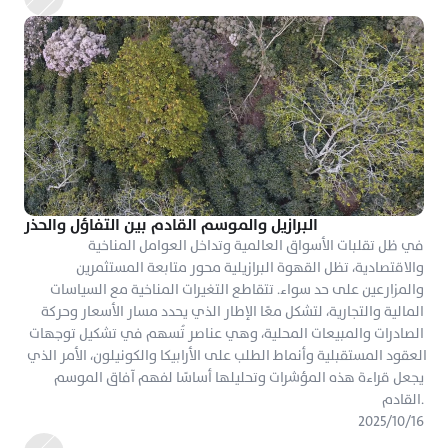
البرازيل والموسم القادم بين التفاؤل والحذر
في ظل تقلبات الأسواق العالمية وتداخل العوامل المناخية 
والاقتصادية، تظل القهوة البرازيلية محور متابعة المستثمرين 
والمزارعين على حد سواء. تتقاطع التغيرات المناخية مع السياسات 
المالية والتجارية، لتشكل معًا الإطار الذي يحدد مسار الأسعار وحركة 
الصادرات والمبيعات المحلية، وهي عناصر تُسهم في تشكيل توجهات 
العقود المستقبلية وأنماط الطلب على الأرابيكا والكونيلون، الأمر الذي 
يجعل قراءة هذه المؤشرات وتحليلها أساسًا لفهم آفاق الموسم 
القادم.
١٦‏/١٠‏/٢٠٢٥