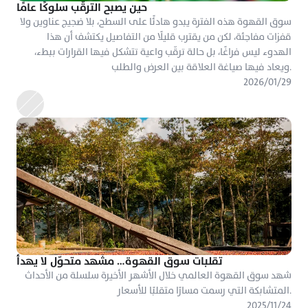
حين يصبح الترقّب سلوكًا عامًا
سوق القهوة هذه الفترة يبدو هادئًا على السطح، بلا ضجيج عناوين ولا 
قفزات مفاجئة، لكن من يقترب قليلًا من التفاصيل يكتشف أن هذا 
الهدوء ليس فراغًا، بل حالة ترقّب واعية تتشكل فيها القرارات ببطء، 
ويعاد فيها صياغة العلاقة بين العرض والطلب.
٢٩‏/٠١‏/٢٠٢٦
تقلبات سوق القهوة… مشهد متحوّل لا يهدأ
شهد سوق القهوة العالمي خلال الأشهر الأخيرة سلسلة من الأحداث 
المتشابكة التي رسمت مسارًا متقلبًا للأسعار.
٢٤‏/١١‏/٢٠٢٥