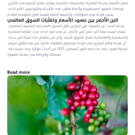
مسار الأسعار وحركة الصادرات والمبيعات المحلية، وهي عناصر تُسهم في تشكيل 
توجهات العقود المستقبلية وأنماط الطلب على الأرابيكا والكونيلون، الأمر الذي 
يجعل قراءة هذه المؤشرات وتحليلها أساسًا لفهم آفاق الموسم القادم.
البن الأخضر بين صعود الأسعار وتقلّبات السوق العالمي
عندما نتحدث عن القهوة، فإن البرازيل تظل المحور الأهم في المشهد العالمي؛ 
فهي ليست فقط أكبر منتج للبن الأخضر، بل هي البلد الذي تحدد تقلباته المناخية 
والسياسية والاقتصادية مسار السوق بأسره. وكل من يتعامل في تجارة البن يدرك 
أن قراءة واقع البرازيل هي قراءة لمستقبل القهوة عالميًا. من هنا ننطلق اليوم 
لنسلط الضوء على ما حمله شهر أغسطس 2025 من أحداث مؤثرة، وما يعنيه ذلك 
لعملائنا وشركائنا في صناعة القهوة.
Read more