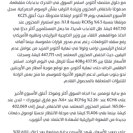
مع حلول منتصف أكتوبر، استمر السوق في التحرك بذبذبات متقطعة، 
مدفوعًا بانخفاض المخزون وزيادة الترقب بشأن الرسوم الجمركية. سجل 
الأسبوع المنتهي يوم 19 أكتوبر ارتفاعًا ملحوظًا، حيث أغلق KCZ5 
مرتفعًا بنسبة 6.5% وRCX5 بنسبة 1.8%، مع استمرار المخزون عند 
467,110 كيسًا. ظل التذبذب شديدًا، ما جعل المستثمرين أكثر حذرًا في 
اتخاذ مواقفهم. اللقاء بين وزير الخارجية البرازيلي ونظيره الأمريكي 
رفع سقف التوقعات، رغم عدم صدور قرارات ملموسة، بينما أضاف 
اجتماع الرئيسين ترامب ولولا في نهاية أكتوبر المزيد من عوامل عدم 
اليقين، حيث انخفض المخزون المعتمد إلى 447,773 كيسًا، وسجلت 
الأسعار تقلبًا بين 437.95 و408 سنتًا للرطل في اليوم الواحد. استمر 
الطقس الجاف حتى نهاية أكتوبر، مع توقع موجة أمطار من الأرجنتين 
نحو جنوب ميناس لدعم الزهور الأخيرة للموسم، ما منح بعض الراحة 
للتنبؤات المتعلقة بالمحصول القادم.
مع بداية نوفمبر، بدا اتجاه السوق أكثر وضوحًا. أغلق الأسبوع الأخير 
على KCH6 عند -2.26% وRCF6 عند +6%، مع فارق نيويورك – لندن عند 
–165.06. استمر المخزون المعتمد في الانخفاض ليصل إلى 402,069 
كيسًا، بينما بقي 51,406 كيسًا في مرحلة الانتظار تحسبًا لوصول دفعات 
جديدة من القهوة البرازيلية لشهادة الاعتماد في أنتويرب.
على صعيد الأسعار، شهد الأسبوع بداية مرتفعة بعد إعلان إزالة 10% 