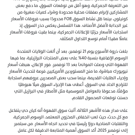
من التعرفة الجمركية، وهو أقل من توقعات السوق، ما دفع بعض 
المشاركين لإبرام صفقات محلية محدودة وشراء كميات صغيرة من 
كونيلون، بينما ظل نشاط السوق FOB محدودًا بسبب فروقات الأسعار 
غير الجذابة لأفضل الأصناف. هذا التسلسل يعكس حذر السوق، إذ 
استجابت الأسعار جزئيًا للإعلانات الجمركية، بينما بقيت فروقات الأسعار 
عاملًا مقيدًا أمام توسع التداول المكثف.
بلغت ذروة الأسبوع يوم 21 نوفمبر، بعد أن ألغت الولايات المتحدة 
الرسوم الإضافية بنسبة 40% على بعض المنتجات البرازيلية، بما فيها 
القهوة التي وصلت الموانئ بعد 13 نوفمبر. فور الإعلان، هبطت أسعار 
نيويورك مباشرة، ما منح المستوردين الأمريكيين فرصة لتحديث الأسعار 
وإحياء الطلبات القديمة، بينما سحب بعض المصدرين عروضهم استجابة 
للتراجع الحاد في السوق. أعطى هذا الإجراء السوق ميلًا هبوطيًا 
مؤقتًا، مدعومًا بالعوامل الموسمية مثل الأمطار في البرازيل التي 
حسنت توقعات المحصول القادم.
على مدار هذه الأشهر الثلاثة، أثبت سوق القهوة أنه كيان حي يتفاعل 
مع كل حدث، حيث لعب انخفاض المخزون المعتمد، الرسوم الجمركية، 
والتقلبات المناخية دورًا رئيسيًا في تحديد اتجاه الأسعار. من سبتمبر 
إلى نوفمبر 2025، أكد السوق أهمية المتابعة الدقيقة لكل عامل 