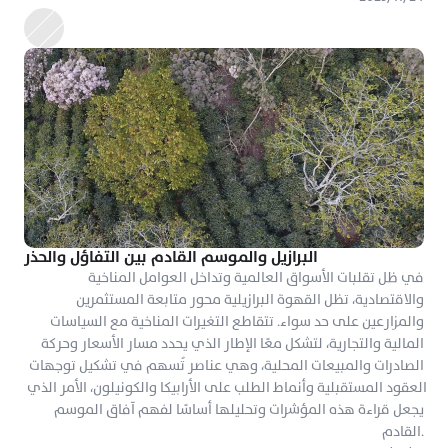
البرازيل والموسم القادم بين التفاؤل والحذر
في ظل تقلبات الأسواق العالمية وتداخل العوامل المناخية 
والاقتصادية، تظل القهوة البرازيلية محور متابعة المستثمرين 
والمزارعين على حد سواء. تتقاطع التغيرات المناخية مع السياسات 
المالية والتجارية، لتشكل معًا الإطار الذي يحدد مسار الأسعار وحركة 
الصادرات والمبيعات المحلية، وهي عناصر تُسهم في تشكيل توجهات 
العقود المستقبلية وأنماط الطلب على الأرابيكا والكونيلون، الأمر الذي 
يجعل قراءة هذه المؤشرات وتحليلها أساسًا لفهم آفاق الموسم 
القادم.