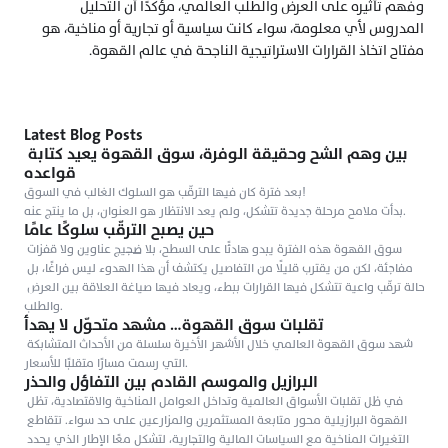
وفهم تأثيره على العرض والطلب العالمي، مؤكدًا أن التحليل 
المدروس لأي معلومة، سواء كانت سياسية أو تجارية أو مناخية، هو 
مفتاح اتخاذ القرارات الاستراتيجية الناجحة في عالم القهوة.
Latest Blog Posts
بين وهم الشح وحقيقة الوفرة، سوق القهوة يعيد كتابة 
قواعده
بعد فترة كان فيها الترقّب هو السلوك الغالب في السوق!

بدأت ملامح مرحلة جديدة تتشكل، ولم يعد الانتظار هو العنوان، بل ما ينتج عنه.
حين يصبح الترقّب سلوكًا عامًا
سوق القهوة هذه الفترة يبدو هادئًا على السطح، بلا ضجيج عناوين ولا قفزات 
مفاجئة، لكن من يقترب قليلًا من التفاصيل يكتشف أن هذا الهدوء ليس فراغًا، بل 
حالة ترقّب واعية تتشكل فيها القرارات ببطء، ويعاد فيها صياغة العلاقة بين العرض 
والطلب.
تقلبات سوق القهوة… مشهد متحوّل لا يهدأ
شهد سوق القهوة العالمي خلال الأشهر الأخيرة سلسلة من الأحداث المتشابكة 
التي رسمت مسارًا متقلبًا للأسعار.
البرازيل والموسم القادم بين التفاؤل والحذر
في ظل تقلبات الأسواق العالمية وتداخل العوامل المناخية والاقتصادية، تظل 
القهوة البرازيلية محور متابعة المستثمرين والمزارعين على حد سواء. تتقاطع 
التغيرات المناخية مع السياسات المالية والتجارية، لتشكل معًا الإطار الذي يحدد 