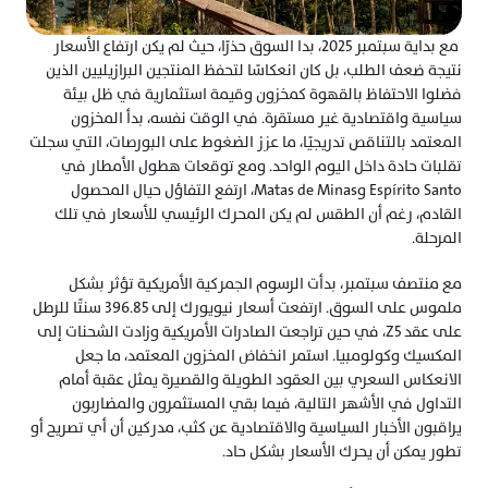
 مع بداية سبتمبر 2025، بدا السوق حذرًا، حيث لم يكن ارتفاع الأسعار 
نتيجة ضعف الطلب، بل كان انعكاسًا لتحفظ المنتجين البرازيليين الذين 
فضلوا الاحتفاظ بالقهوة كمخزون وقيمة استثمارية في ظل بيئة 
سياسية واقتصادية غير مستقرة. في الوقت نفسه، بدأ المخزون 
المعتمد بالتناقص تدريجيًا، ما عزز الضغوط على البورصات، التي سجلت 
تقلبات حادة داخل اليوم الواحد. ومع توقعات هطول الأمطار في 
Espírito Santo وMatas de Minas، ارتفع التفاؤل حيال المحصول 
القادم، رغم أن الطقس لم يكن المحرك الرئيسي للأسعار في تلك 
المرحلة.
مع منتصف سبتمبر، بدأت الرسوم الجمركية الأمريكية تؤثر بشكل 
ملموس على السوق. ارتفعت أسعار نيويورك إلى 396.85 سنتًا للرطل 
على عقد Z5، في حين تراجعت الصادرات الأمريكية وزادت الشحنات إلى 
المكسيك وكولومبيا. استمر انخفاض المخزون المعتمد، ما جعل 
الانعكاس السعري بين العقود الطويلة والقصيرة يمثل عقبة أمام 
التداول في الأشهر التالية، فيما بقي المستثمرون والمضاربون 
يراقبون الأخبار السياسية والاقتصادية عن كثب، مدركين أن أي تصريح أو 
تطور يمكن أن يحرك الأسعار بشكل حاد.