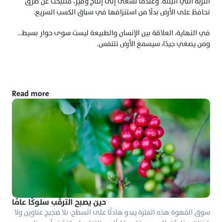
التربة التي أنبتته. وعندما نسعى إلى إنتاج وفير، فلنبحث عن طرق 
تحافظ على الأرض بدلًا من استنزافها في سباق الكسب السريع.
في النهاية، العلاقة بين الإنسان والطبيعة ليست سوى حوار بسيط... 
ومن يصغي جيدًا، سيسمع الأرض تتنفس.
Read more
حين يصبح الترقّب سلوكًا عامًا
سوق القهوة هذه الفترة يبدو هادئًا على السطح، بلا ضجيج عناوين ولا 