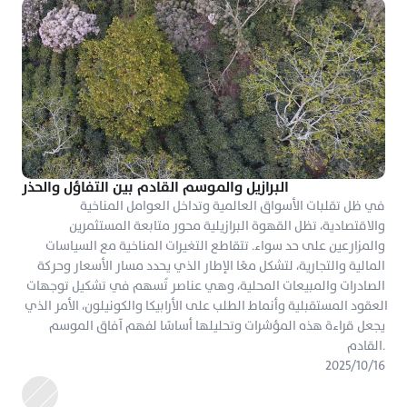
البرازيل والموسم القادم بين التفاؤل والحذر
في ظل تقلبات الأسواق العالمية وتداخل العوامل المناخية 
والاقتصادية، تظل القهوة البرازيلية محور متابعة المستثمرين 
والمزارعين على حد سواء. تتقاطع التغيرات المناخية مع السياسات 
المالية والتجارية، لتشكل معًا الإطار الذي يحدد مسار الأسعار وحركة 
الصادرات والمبيعات المحلية، وهي عناصر تُسهم في تشكيل توجهات 
العقود المستقبلية وأنماط الطلب على الأرابيكا والكونيلون، الأمر الذي 
يجعل قراءة هذه المؤشرات وتحليلها أساسًا لفهم آفاق الموسم 
القادم.
١٦‏/١٠‏/٢٠٢٥