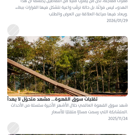
قفزات مفاجئة، لكن من يقترب قليلًا من التفاصيل يكتشف أن هذا 
الهدوء ليس فراغًا، بل حالة ترقّب واعية تتشكل فيها القرارات ببطء، 
ويعاد فيها صياغة العلاقة بين العرض والطلب.
٢٩‏/٠١‏/٢٠٢٦
تقلبات سوق القهوة… مشهد متحوّل لا يهدأ
شهد سوق القهوة العالمي خلال الأشهر الأخيرة سلسلة من الأحداث 
المتشابكة التي رسمت مسارًا متقلبًا للأسعار.
٢٤‏/١١‏/٢٠٢٥