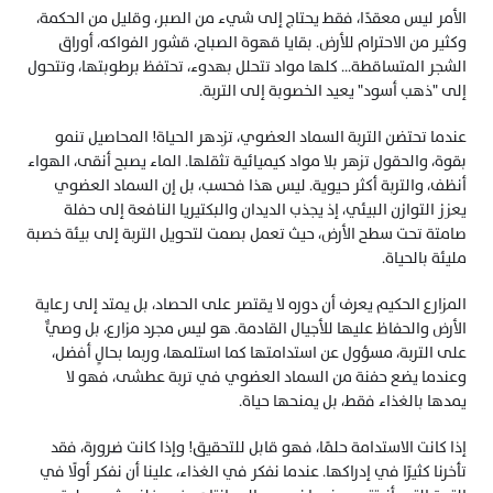
الأمر ليس معقدًا، فقط يحتاج إلى شيء من الصبر، وقليل من الحكمة، 
وكثير من الاحترام للأرض. بقايا قهوة الصباح، قشور الفواكه، أوراق 
الشجر المتساقطة... كلها مواد تتحلل بهدوء، تحتفظ برطوبتها، وتتحول 
إلى "ذهب أسود" يعيد الخصوبة إلى التربة.
عندما تحتضن التربة السماد العضوي، تزدهر الحياة! المحاصيل تنمو 
بقوة، والحقول تزهر بلا مواد كيميائية تثقلها. الماء يصبح أنقى، الهواء 
أنظف، والتربة أكثر حيوية. ليس هذا فحسب، بل إن السماد العضوي 
يعزز التوازن البيئي، إذ يجذب الديدان والبكتيريا النافعة إلى حفلة 
صامتة تحت سطح الأرض، حيث تعمل بصمت لتحويل التربة إلى بيئة خصبة 
مليئة بالحياة.
المزارع الحكيم يعرف أن دوره لا يقتصر على الحصاد، بل يمتد إلى رعاية 
الأرض والحفاظ عليها للأجيال القادمة. هو ليس مجرد مزارع، بل وصيٌّ 
على التربة، مسؤول عن استدامتها كما استلمها، وربما بحالٍ أفضل، 
وعندما يضع حفنة من السماد العضوي في تربة عطشى، فهو لا 
يمدها بالغذاء فقط، بل يمنحها حياة.
إذا كانت الاستدامة حلمًا، فهو قابل للتحقيق! وإذا كانت ضرورة، فقد 
تأخرنا كثيرًا في إدراكها. عندما نفكر في الغذاء، علينا أن نفكر أولًا في 