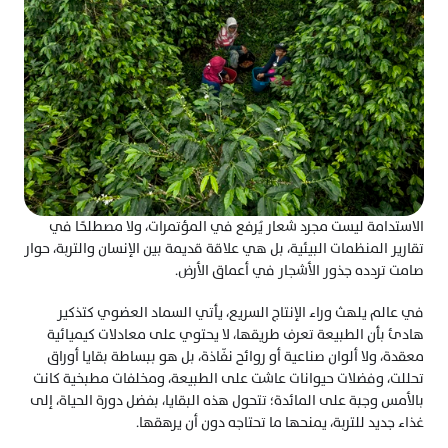
الاستدامة ليست مجرد شعار يُرفع في المؤتمرات، ولا مصطلحًا في 
تقارير المنظمات البيئية، بل هي علاقة قديمة بين الإنسان والتربة، حوار 
صامت تردده جذور الأشجار في أعماق الأرض.
في عالم يلهث وراء الإنتاج السريع، يأتي السماد العضوي كتذكير 
هادئ بأن الطبيعة تعرف طريقها، لا يحتوي على معادلات كيميائية 
معقدة، ولا ألوان صناعية أو روائح نفّاذة، بل هو ببساطة بقايا أوراق 
تحللت، وفضلات حيوانات عاشت على الطبيعة، ومخلفات مطبخية كانت 
بالأمس وجبة على المائدة؛ تتحول هذه البقايا، بفضل دورة الحياة، إلى 
غذاء جديد للتربة، يمنحها ما تحتاجه دون أن يرهقها.