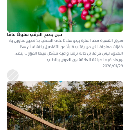
حين يصبح الترقّب سلوكًا عامًا
سوق القهوة هذه الفترة يبدو هادئًا على السطح، بلا ضجيج عناوين ولا 
قفزات مفاجئة، لكن من يقترب قليلًا من التفاصيل يكتشف أن هذا 
الهدوء ليس فراغًا، بل حالة ترقّب واعية تتشكل فيها القرارات ببطء، 
ويعاد فيها صياغة العلاقة بين العرض والطلب.
٢٩‏/٠١‏/٢٠٢٦