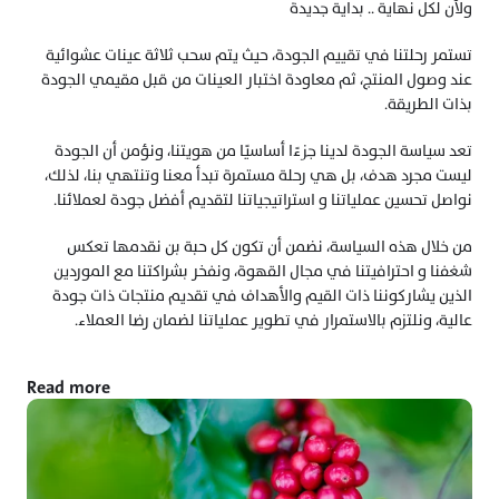
ولأن لكل نهاية .. بداية جديدة
تستمر رحلتنا في تقييم الجودة، حيث يتم سحب ثلاثة عينات عشوائية 
عند وصول المنتج، ثم معاودة اختبار العينات من قبل مقيمي الجودة 
بذات الطريقة.
تعد سياسة الجودة لدينا جزءًا أساسيًا من هويتنا، ونؤمن أن الجودة 
ليست مجرد هدف، بل هي رحلة مستمرة تبدأ معنا وتنتهي بنا، لذلك، 
نواصل تحسين عملياتنا و استراتيجياتنا لتقديم أفضل جودة لعملائنا.
من خلال هذه السياسة، نضمن أن تكون كل حبة بن نقدمها تعكس 
شغفنا و احترافيتنا في مجال القهوة، ونفخر بشراكتنا مع الموردين 
الذين يشاركوننا ذات القيم والأهداف في تقديم منتجات ذات جودة 
عالية، ونلتزم بالاستمرار في تطوير عملياتنا لضمان رضا العملاء.
Read more