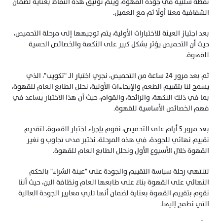
نقطة سلبية في جودة القهوة، ويتم توثيق هذه النقاط بعناية لضمان 
الشفافية معنا أولًا ثم مع العميل.
بعد اجتياز العينة للاختبارات الأولية، يتم توجيهها إلى مرحلة التحميص، 
حيث أن التحميص يؤثر بشكل كبير على النكهة والخصائص الحسية 
للقهوة.
ثم بعد مرور 24 ساعة من التحميص، نجري اختبار الـ "تكويب"، الذي 
يسمح لنا بتقييم الطعم والإيحاءات الأولية، نحلل الطابع العام للقهوة، 
بما في ذلك النكهة، والرائحة، والقوام، حيث أن هذا الاختبار يساعد في 
فهم الخصائص الأساسية للقهوة.
بعد مرور 5 أيام على التحميص، نقوم بإجراء اختبار القهوة، لتقديم 
تقييم نهائي للجودة، في هذه المرحلة، نختبر مدى تجاوب و تغير 
القهوة خلال الأسبوع الأول ونحلل الطابع العام للقهوة.
لتنتهي رحلة سياسة التقييم والجودة على "عينة الشراء" بالحكم 
النهائي على القهوة بناءً على طابعها العام ونظافة البن، حيث أننا 
نقوم بتقييم القهوة بعناية لضمان أنها تلبي معايير الجودة العالية 
التي نطمح إليها.