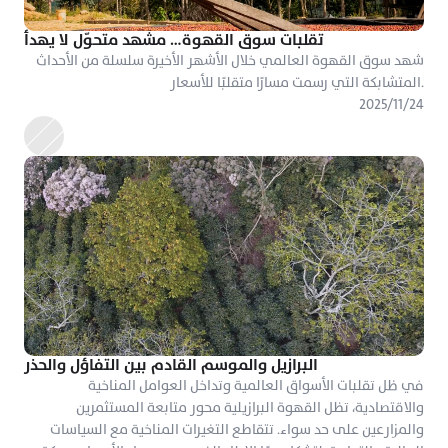
تقلبات سوق القهوة… مشهد متحوّل لا يهدأ
شهد سوق القهوة العالمي خلال الأشهر الأخيرة سلسلة من الأحداث 
المتشابكة التي رسمت مسارًا متقلبًا للأسعار.
٢٤‏/١١‏/٢٠٢٥
البرازيل والموسم القادم بين التفاؤل والحذر
في ظل تقلبات الأسواق العالمية وتداخل العوامل المناخية 
والاقتصادية، تظل القهوة البرازيلية محور متابعة المستثمرين 
والمزارعين على حد سواء. تتقاطع التغيرات المناخية مع السياسات 