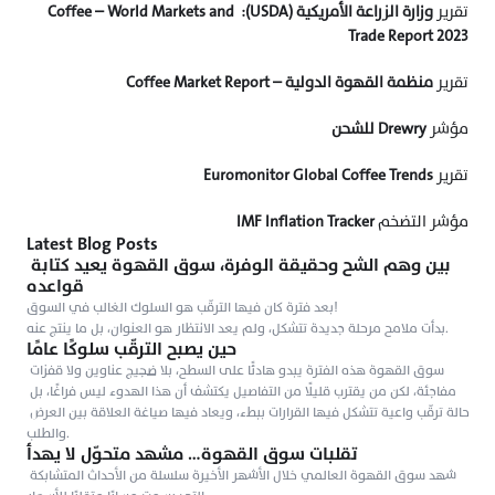
تقرير 
وزارة الزراعة الأمريكية (USDA): Coffee – World Markets and 
Trade Report 2023
تقرير 
منظمة القهوة الدولية – Coffee Market Report
مؤشر 
Drewry للشحن
تقرير 
Euromonitor Global Coffee Trends
مؤشر التضخم 
IMF Inflation Tracker
Latest Blog Posts
بين وهم الشح وحقيقة الوفرة، سوق القهوة يعيد كتابة 
قواعده
بعد فترة كان فيها الترقّب هو السلوك الغالب في السوق!

بدأت ملامح مرحلة جديدة تتشكل، ولم يعد الانتظار هو العنوان، بل ما ينتج عنه.
حين يصبح الترقّب سلوكًا عامًا
سوق القهوة هذه الفترة يبدو هادئًا على السطح، بلا ضجيج عناوين ولا قفزات 
مفاجئة، لكن من يقترب قليلًا من التفاصيل يكتشف أن هذا الهدوء ليس فراغًا، بل 
حالة ترقّب واعية تتشكل فيها القرارات ببطء، ويعاد فيها صياغة العلاقة بين العرض 
والطلب.
تقلبات سوق القهوة… مشهد متحوّل لا يهدأ
شهد سوق القهوة العالمي خلال الأشهر الأخيرة سلسلة من الأحداث المتشابكة 