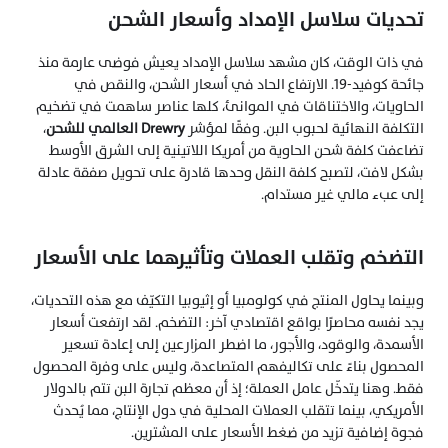
تحديات سلاسل الإمداد وأسعار الشحن
في ذات الوقت، كان مشهد سلاسل الإمداد يعيش فوضى عارمة منذ 
جائحة كوفيد-19. الارتفاع الحاد في أسعار الشحن، والنقص في 
الحاويات، والاختناقات في الموانئ، كلها عناصر ساهمت في تضخيم 
التكلفة النهائية لحبوب البن. وفقًا لمؤشر 
Drewry العالمي للشحن
، 
تضاعفت كلفة شحن الحاوية من أمريكا اللاتينية إلى الشرق الأوسط 
بشكل لافت، لتصبح كلفة النقل وحدها قادرة على تحويل صفقة عادلة 
إلى عبء مالي غير مستدام.
التضخم وتقلب العملات وتأثيرهما على الأسعار
وبينما يحاول المنتج في كولومبيا أو إثيوبيا التكيّف مع هذه التحديات، 
يجد نفسه محاصرًا بواقع اقتصادي آخر: التضخم. لقد ارتفعت أسعار 
الأسمدة، والوقود، والأجور، ما اضطر المزارعين إلى إعادة تسعير 
المحصول بناءً على تكاليفهم المتصاعدة، وليس على وفرة المحصول 
فقط. وهنا يتدخّل عامل العملة؛ إذ أن معظم تجارة البن تتم بالدولار 
الأمريكي، بينما تتقلب العملات المحلية في دول الإنتاج، مما يُحدث 
فجوة إضافية تزيد من ضغط الأسعار على المشترين.