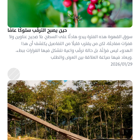
حين يصبح الترقّب سلوكًا عامًا
سوق القهوة هذه الفترة يبدو هادئًا على السطح، بلا ضجيج عناوين ولا 
قفزات مفاجئة، لكن من يقترب قليلًا من التفاصيل يكتشف أن هذا 
الهدوء ليس فراغًا، بل حالة ترقّب واعية تتشكل فيها القرارات ببطء، 
ويعاد فيها صياغة العلاقة بين العرض والطلب.
٢٩‏/٠١‏/٢٠٢٦