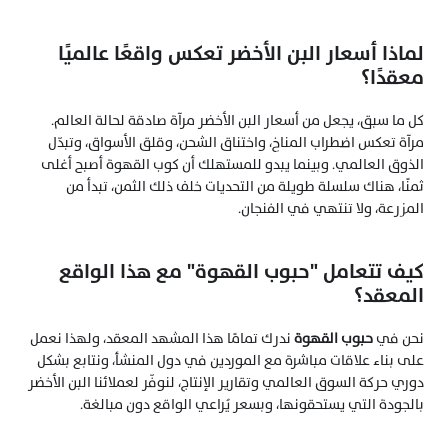
لماذا أسعار البن الأخضر تعكس واقعًا عالميًا 
معقدًا؟
كل ما سبق، يجعل من أسعار البن الأخضر مرآة صادقة لحالة العالم. 
مرآة تعكس اضطراب المناخ، واختناق الشحن، وقلق الأسواق، وتبدّل 
الذوق العالمي. وبينما يبدو للمستهلك أن كوب القهوة أصبح أغلى 
ثمنًا، هناك سلسلة طويلة من التحديات خلف ذلك الثمن، تبدأ من 
المزرعة، ولا تنتهي في الفنجان.
كيف تتعامل "حبوب القهوة" مع هذا الواقع 
المعقد؟
نحن في 
حبوب القهوة
 ندرك تمامًا هذا المشهد المعقد، ولهذا نعمل 
على بناء علاقات مباشرة مع الموردين في دول المنشأ، ونتابع بشكل 
دوري حركة السوق العالمي وتقارير الإنتاج، لنوفّر لعملائنا البن الأخضر 
بالجودة التي يستحقونها، وبسعر يُراعي الواقع دون مبالغة.