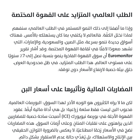
الطلب العالمي المتزايد على القهوة المختصة
وإذا ما أضفنا إلى ذلك النمو المستمر في الطلب العالمي، سنفهم 
لماذا تختل الكفّة. فالعالم لا يكتفي بما كان يستهلكه بالأمس. فهناك 
أسواق جديدة تنمو بسرعة، مثل الصين، والسعودية، والإمارات، التي 
تشهد صعودًا لافتًا في ثقافة القهوة المختصة. وقد أشار تقرير 
Euromonitor
 أن سوق القهوة الفاخرة ينمو بنسبة تصل إلى 7٪ سنويًا 
على مستوى العالم. هذا الطلب المتزايد، في ظل محدودية العرض، 
خلق بيئة خصبة لارتفاع الأسعار دون توقف.
المضاربات المالية وتأثيرها على أسعار البن
لكن ما لا يراه الكثيرون هو الوجه الآخر لهذا السوق: البورصات العالمية. 
فحبوب البن ليست فقط سلعة زراعية؛ بل هي أداة مالية أيضًا. عقود 
القهوة الآجلة في بورصة نيويورك (ICE) أصبحت ساحة خصبة للمضاربين 
الذين يراهنون على تقلبات المناخ، وعلى أزمات السوق. هذه المضاربات 
تضخ في الأسعار زخمًا اصطناعيًا، لا يعكس بالضرورة التوازن الحقيقي 
بين الإنتاج والاستهلاك، بل يُغذّي حالة عدم الاستقرار بشكل دائم.