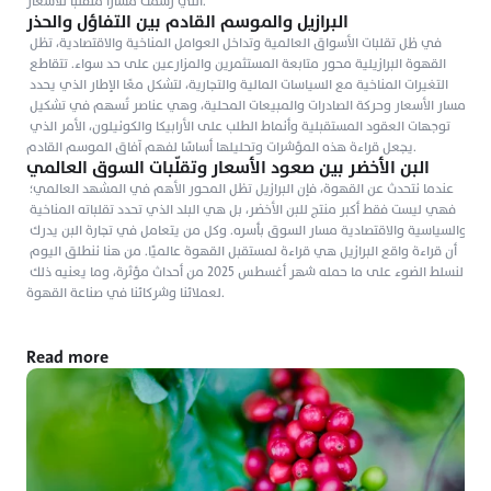
التي رسمت مسارًا متقلبًا للأسعار.
البرازيل والموسم القادم بين التفاؤل والحذر
في ظل تقلبات الأسواق العالمية وتداخل العوامل المناخية والاقتصادية، تظل 
القهوة البرازيلية محور متابعة المستثمرين والمزارعين على حد سواء. تتقاطع 
التغيرات المناخية مع السياسات المالية والتجارية، لتشكل معًا الإطار الذي يحدد 
مسار الأسعار وحركة الصادرات والمبيعات المحلية، وهي عناصر تُسهم في تشكيل 
توجهات العقود المستقبلية وأنماط الطلب على الأرابيكا والكونيلون، الأمر الذي 
يجعل قراءة هذه المؤشرات وتحليلها أساسًا لفهم آفاق الموسم القادم.
البن الأخضر بين صعود الأسعار وتقلّبات السوق العالمي
عندما نتحدث عن القهوة، فإن البرازيل تظل المحور الأهم في المشهد العالمي؛ 
فهي ليست فقط أكبر منتج للبن الأخضر، بل هي البلد الذي تحدد تقلباته المناخية 
والسياسية والاقتصادية مسار السوق بأسره. وكل من يتعامل في تجارة البن يدرك 
أن قراءة واقع البرازيل هي قراءة لمستقبل القهوة عالميًا. من هنا ننطلق اليوم 
لنسلط الضوء على ما حمله شهر أغسطس 2025 من أحداث مؤثرة، وما يعنيه ذلك 
لعملائنا وشركائنا في صناعة القهوة.
Read more