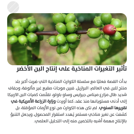
تأثير التغيرات المناخية على إنتاج البن الأخضر
بدأت القصة فعليًا مع سلسلة الكوارث المناخية التي ضربت أكبر بلد 
منتج للبن في العالم: البرازيل. فبين موجات صقيع غير مألوفة، وجفاف 
شديد طال مزارع ميناس جيرايس وساو باولو، تقلّصت كميات البن الاربيكا 
إلى أدنى مستوياتها منذ عقد، كما أوردت 
وزارة الزراعة الأمريكية في 
تقريرها السنوي
. لم تكن هذه الكوارث من نوع الأزمات المؤقتة، بل 
كشفت عن تغير مناخي مستمر يُهدد استقرار المحصول، ويجعل التنبؤ 
بالإنتاج مهمة أشبه بالتخمين منه إلى التحليل العلمي.