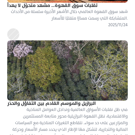
تقلبات سوق القهوة… مشهد متحوّل لا يهدأ
شهد سوق القهوة العالمي خلال الأشهر الأخيرة سلسلة من الأحداث 
المتشابكة التي رسمت مسارًا متقلبًا للأسعار.
٢٤‏/١١‏/٢٠٢٥
البرازيل والموسم القادم بين التفاؤل والحذر
في ظل تقلبات الأسواق العالمية وتداخل العوامل المناخية 
والاقتصادية، تظل القهوة البرازيلية محور متابعة المستثمرين 
والمزارعين على حد سواء. تتقاطع التغيرات المناخية مع السياسات 
المالية والتجارية، لتشكل معًا الإطار الذي يحدد مسار الأسعار وحركة 