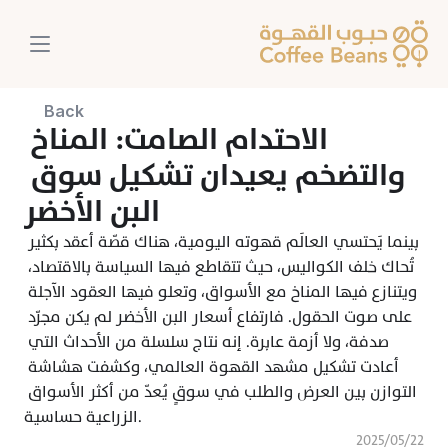
Back
الاحتدام الصامت: المناخ 
والتضخم يعيدان تشكيل سوق 
البن الأخضر
بينما يَحتسي العالَم قهوته اليومية، هناك قصّة أعقد بكثير 
تُحاك خلف الكواليس، حيث تتقاطع فيها السياسة بالاقتصاد، 
ويتنازع فيها المناخ مع الأسواق، وتعلو فيها العقود الآجلة 
على صوت الحقول. فارتفاع أسعار البن الأخضر لم يكن مجرّد 
صدفة، ولا أزمة عابرة. إنه نتاج سلسلة من الأحداث التي 
أعادت تشكيل مشهد القهوة العالمي، وكشفت هشاشة 
التوازن بين العرض والطلب في سوقٍ يُعدّ من أكثر الأسواق 
الزراعية حساسية.
٢٢‏/٠٥‏/٢٠٢٥